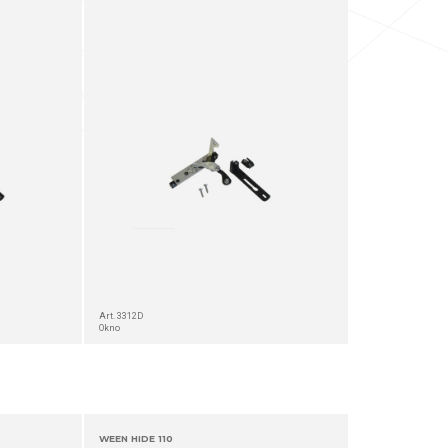
Art. 3312D
Okno
WEEN HIDE 110