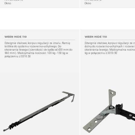
Okno
Okno
WEEN HIDE 110
WEEN HIDE 110
Dźwignie stalowe, korpus regulacji ze znalu. Ramię
Dźwignie stalowe, korpus regulacji ze 
krótkie do systemu rozwierno-uchylnego. Do
dolny do rozwierno-uchylnych i rozwier
otwierania lewego (szerokość skrzydła od 430 mm do
otwierania lewego. Maksymalna nośność
560 mm). Maksymalna nośność: 120 kg - 150 kg w
kg w połączeniu z 3310.50
połączeniu z 3310.50
SZCZEGÓŁ