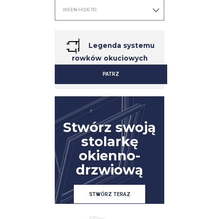
Legenda systemu
rowków okuciowych
PATRZ
SZCZEGÓŁ
SZCZEGÓŁ
Stwórz swoją
stolarkę
okienno-
drzwiową
STWÓRZ TERAZ