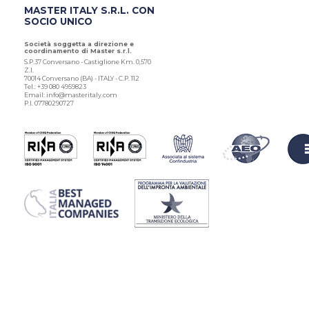
MASTER ITALY S.R.L. CON
SOCIO UNICO
Società soggetta a direzione e
coordinamento di Master s.r.l.
S.P.37 Conversano - Castiglione Km. 0,570
Z.I.
70014 Conversano (BA) - ITALY - C.P. 112
Tel.: +39 080 4959823
Email: info@masteritaly.com
P.I. 07780290727