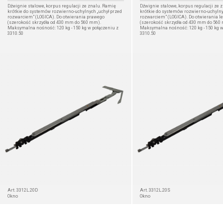
Dźwignie stalowe, korpus regulacji ze znalu. Ramię
Dźwignie stalowe, korpus regulacji ze 
krótkie do systemów rozwierno-uchylnych „uchył przed
krótkie do systemów rozwierno-uchylny
rozwarciem” (LOGICA). Do otwierania prawego
rozwarciem” (LOGICA). Do otwierania l
(szerokość skrzydła od 430 mm do 560 mm).
(szerokość skrzydła od 430 mm do 560
Maksymalna nośność: 120 kg - 150 kg w połączeniu z
Maksymalna nośność: 120 kg - 150 kg w
3310.50
3310.50
SZCZEGÓŁ
Art. 3312L.20D
Art. 3312L.20S
Okno
Okno