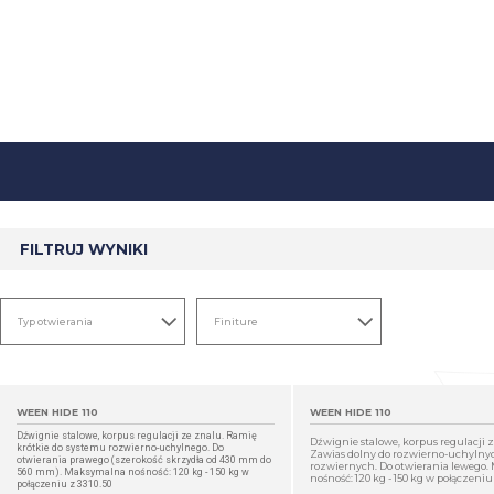
FILTRUJ WYNIKI
WEEN HIDE 110
WEEN HIDE 110
Dźwignie stalowe, korpus regulacji ze znalu. Ramię
Dźwignie stalowe, korpus regulacji z
krótkie do systemu rozwierno-uchylnego. Do
Zawias dolny do rozwierno-uchylnyc
otwierania prawego (szerokość skrzydła od 430 mm do
rozwiernych. Do otwierania lewego
560 mm). Maksymalna nośność: 120 kg - 150 kg w
nośność: 120 kg - 150 kg w połączeniu 
połączeniu z 3310.50