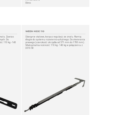
Okno
WEEN HIDE 110
znalu. Zawias
Dźwignie stalowe, korpus regulacji ze znalu. Ramię
nych. Do
długie do systemu rozwierno-uchylnego. Do otwierania
: 110 kg - 140
prawego (szerokość skrzydła od 571 mm do 1700 mm).
Maksymalna nośność: 110 kg - 140 kg w połączeniu z
3310.50