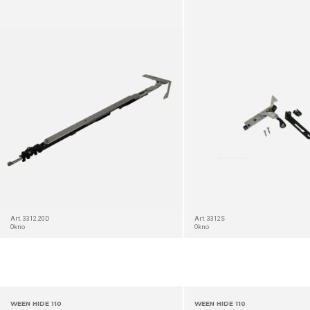
SZCZEGÓŁ
Art. 3312.20D
Art. 3312S
Okno
Okno
WEEN HIDE 110
WEEN HIDE 110