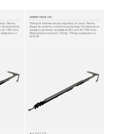
WEEN HIDE 110
znalu. Ramię
Dźwignie stalowe, korpus regulacji ze znalu. Ramię
. Do otwierania
długie do systemu rozwierno-uchylnego. Do otwierania
m do 1700 mm).
lewego (szerokość skrzydła od 561 mm do 1700 mm).
 połączeniu z
Maksymalna nośność: 120 kg - 150 kg w połączeniu z
3310.50
Art. 3312.21S