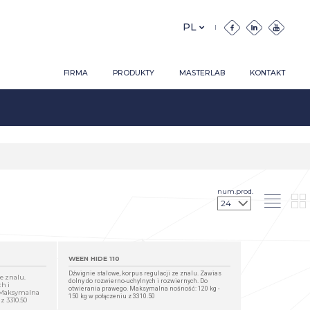
FIRMA
PRODUKTY
MASTERLAB
KONTAKT
num.prod.
WEEN HIDE 110
Dźwignie stalowe, korpus regulacji ze znalu. Zawias
e znalu.
dolny do rozwierno-uchylnych i rozwiernych. Do
h i
otwierania prawego. Maksymalna nośność: 120 kg -
. Maksymalna
150 kg w połączeniu z 3310.50
z 3310.50