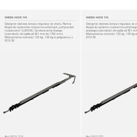
WEEN HIDE 110
WEEN HIDE 110
Dźwignie stalowe, korpus regulacji ze znalu. Ramię
Dźwignie stalowe, korpus regulacji ze 
długie do systemów rozwierno-uchylnych „uchył przed
długie do systemu rozwierno-uchylnego
rozwarciem” (LOGICA). Do otwierania lewego
prawego (szerokość skrzydła od 561 m
(szerokość skrzydła od 561 mm do 1700 mm).
Maksymalna nośność: 120 kg - 150 kg w
Maksymalna nośność: 120 kg - 150 kg w połączeniu z
3310.50
3310.50
SZCZEGÓŁ
Art. 3312L.21S
Art. 3312.21D