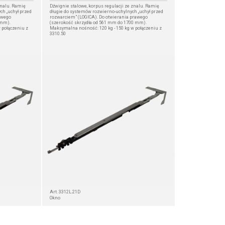
znalu. Ramię
Dźwignie stalowe, korpus regulacji ze znalu. Ramię
ch „uchył przed
długie do systemów rozwierno-uchylnych „uchył przed
ewego
rozwarciem” (LOGICA). Do otwierania prawego
 mm).
(szerokość skrzydła od 561 mm do 1700 mm).
 połączeniu z
Maksymalna nośność: 120 kg - 150 kg w połączeniu z
3310.50
Art. 3312L.21D
Okno