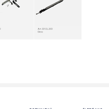
D
Art. 3312L.20D
Okno