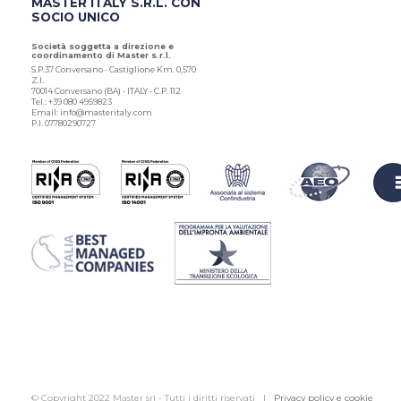
MASTER ITALY S.R.L. CON
SOCIO UNICO
Società soggetta a direzione e
coordinamento di Master s.r.l.
S.P.37 Conversano - Castiglione Km. 0,570
Z.I.
70014 Conversano (BA) - ITALY - C.P. 112
Tel.: +39 080 4959823
Email: info@masteritaly.com
P.I. 07780290727
© Copyright 2022 Master srl - Tutti i diritti riservati |
Privacy policy e cookie