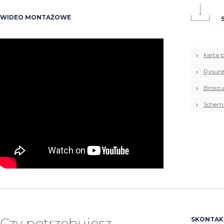
WIDEO MONTAŻOWE
S
karta 
Rysune
Broszu
Schema
Czy potrzebujesz
SKONTAKT