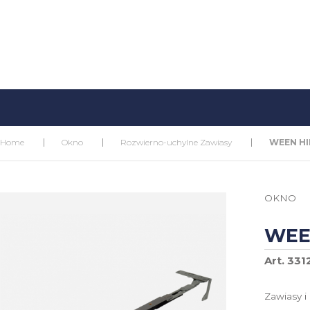
Home
Okno
Rozwierno-uchylne Zawiasy
WEEN HI
OKNO
WEE
Art. 331
Zawiasy i