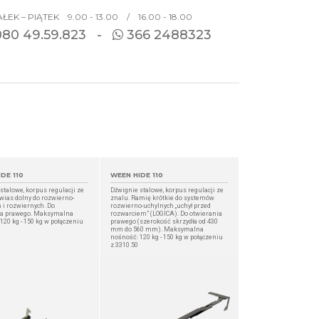
ŁEK – PIĄTEK 9.00 - 13.00 / 16.00 - 18.00
080
49.59.823 -
366 2488323
DE 110
WEEN HIDE 110
stalowe, korpus regulacji ze
Dźwignie stalowe, korpus regulacji ze
wias dolny do rozwierno-
znalu. Ramię krótkie do systemów
 i rozwiernych. Do
rozwierno-uchylnych „uchył przed
ia prawego. Maksymalna
rozwarciem” (LOGICA). Do otwierania
120 kg - 150 kg w połączeniu
prawego (szerokość skrzydła od 430
mm do 560 mm). Maksymalna
nośność: 120 kg - 150 kg w połączeniu
z 3310.50