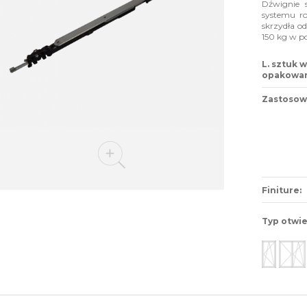
Dźwignie s
systemu ro
skrzydła 
150 kg w po
L. sztuk w
opakowan
Zastosow
Finiture:
Typ otwie