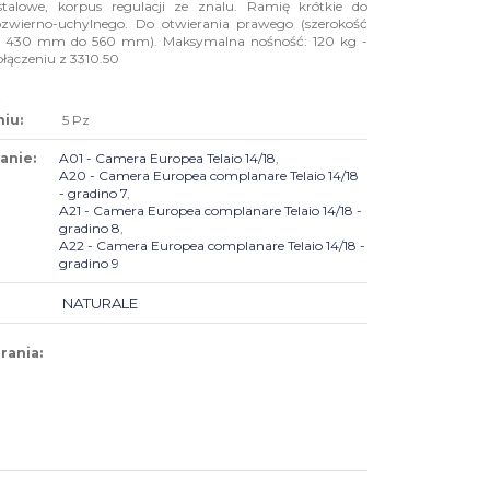
talowe, korpus regulacji ze znalu. Ramię krótkie do
zwierno-uchylnego. Do otwierania prawego (szerokość
od 430 mm do 560 mm). Maksymalna nośność: 120 kg -
łączeniu z 3310.50
iu:
5 Pz
anie:
A01 - Camera Europea Telaio 14/18
,
A20 - Camera Europea complanare Telaio 14/18
- gradino 7
,
A21 - Camera Europea complanare Telaio 14/18 -
gradino 8
,
A22 - Camera Europea complanare Telaio 14/18 -
gradino 9
NATURALE
rania: