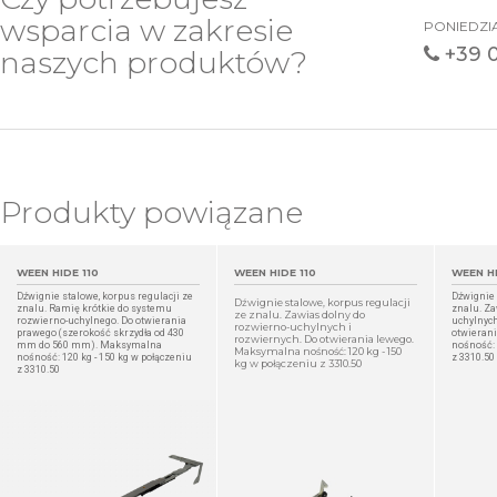
wsparcia w zakresie
PONIEDZIA
+39 
naszych produktów?
Produkty powiązane
WEEN HIDE 110
WEEN HIDE 110
WEEN HI
Dźwignie stalowe, korpus regulacji ze
Dźwignie 
Dźwignie stalowe, korpus regulacji
znalu. Ramię krótkie do systemu
znalu. Za
ze znalu. Zawias dolny do
rozwierno-uchylnego. Do otwierania
uchylnych
rozwierno-uchylnych i
prawego (szerokość skrzydła od 430
otwieran
rozwiernych. Do otwierania lewego.
mm do 560 mm). Maksymalna
nośność: 
Maksymalna nośność: 120 kg - 150
nośność: 120 kg - 150 kg w połączeniu
z 3310.50
kg w połączeniu z 3310.50
z 3310.50
SZCZEGÓŁ
SZCZEGÓŁ