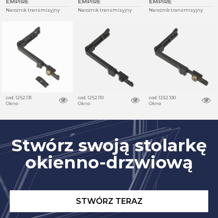
EMPIRE
EMPIRE
EMPIRE
Narożnik transmisyjny
Narożnik transmisyjny
Narożnik transmisyjny
cod. 1252.131
cod. 1252.110
cod. 1252.100
Okno
Okno
Okno
Stwórz swoją stolarkę
okienno-drzwiową
STWÓRZ TERAZ