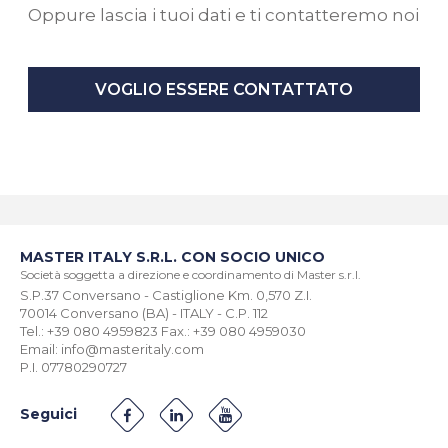
Oppure lascia i tuoi dati e ti contatteremo noi
VOGLIO ESSERE CONTATTATO
MASTER ITALY S.R.L. CON SOCIO UNICO
Società soggetta a direzione e coordinamento di Master s.r.l.
S.P.37 Conversano - Castiglione Km. 0,570 Z.I.
70014 Conversano (BA) - ITALY - C.P. 112
Tel.: +39 080 4959823 Fax.: +39 080 4959030
Email: info@masteritaly.com
P.I. 07780290727
Seguici