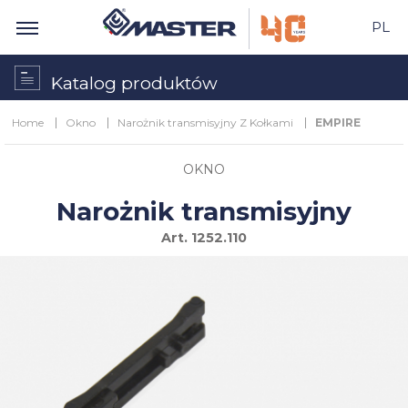
PL
Katalog produktów
Home
Okno
Narożnik transmisyjny Z Kołkami
EMPIRE
OKNO
Narożnik transmisyjny
Art.
1252.110