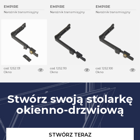
EMPIRE
EMPIRE
EMPIRE
Narożnik transmisyjny
Narożnik transmisyjny
Narożnik transmisyjny
cod. 1252.131
cod. 1252.110
cod. 1252.100
Okno
Okno
Okno
Stwórz swoją stolarkę
okienno-drzwiową
STWÓRZ TERAZ