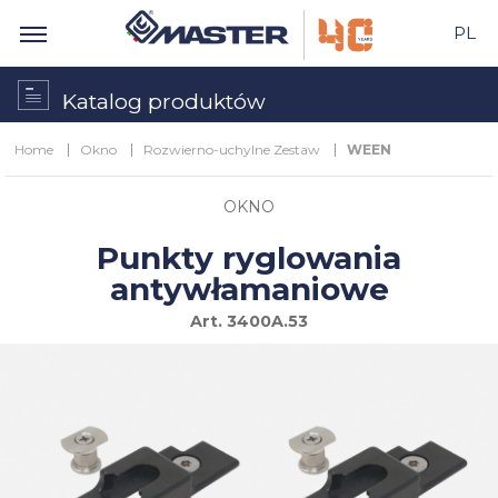
PL
Katalog produktów
Home
Okno
Rozwierno-uchylne Zestaw
WEEN
OKNO
Punkty ryglowania
antywłamaniowe
Art.
3400A.53