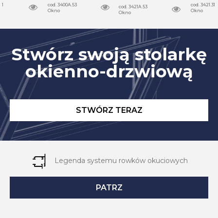
cod. 3400A.53
cod. 3421.31
cod. 3421A.53
Okno
Okno
Okno
Stwórz swoją stolarkę
okienno-drzwiową
STWÓRZ TERAZ
Legenda systemu rowków okuciowych
PATRZ