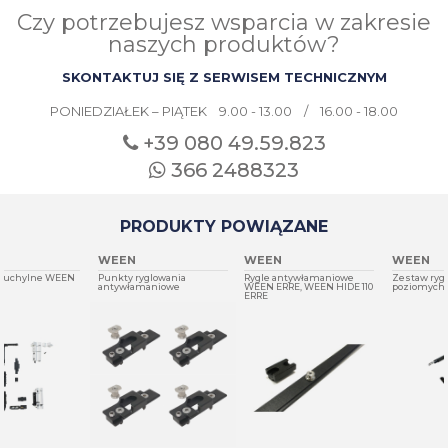
Czy potrzebujesz wsparcia w zakresie
naszych produktów?
SKONTAKTUJ SIĘ Z SERWISEM TECHNICZNYM
PONIEDZIAŁEK – PIĄTEK 9.00 - 13.00 / 16.00 - 18.00
+39 080
49.59.823
366 2488323
PRODUKTY POWIĄZANE
WEEN
WEEN
WEEN
Punkty ryglowania
Rygle antywłamaniowe
Zestaw rygli pionowych i
antywłamaniowe
WEEN ERRE, WEEN HIDE 110
poziomych WEEN ERRE 40
ERRE