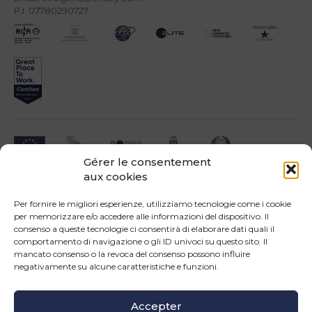
P.I. 07780290727
Gérer le consentement
aux cookies
Impresa beneficiari ai sensi dell'Avviso INNOPROCESS - interventi di supporto a
soluzioni ICT nei processi produttivi delle PMI
Per fornire le migliori esperienze, utilizziamo tecnologie come i cookie
per memorizzare e/o accedere alle informazioni del dispositivo. Il
consenso a queste tecnologie ci consentirà di elaborare dati quali il
comportamento di navigazione o gli ID univoci su questo sito. Il
mancato consenso o la revoca del consenso possono influire
negativamente su alcune caratteristiche e funzioni.
Operazione confinanziata dall'Unione Europea - POR Puglia 2014-2020 - Fondo
FESR - Asse III - OS 3d - Azione 3.5 - Sub.Azione 3.5.a
Accepter