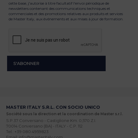
cette base, j'autorise à titre facultatif l'envoi périodique de
newsletters contenant des communications techniques et
commerciales et des promotions relatives aux produits et services
de Master Italy, aux événements et aux mises à jour de formation.
MASTER ITALY S.R.L. CON SOCIO UNICO
Société sous la direction et la coordination de Master s.r.l.
S.P.37 Conversano - Castiglione Km. 0,570 Z.I.
70014 Conversano (BA) - ITALY - C.P. 112
Tel.: +39 080 4959823
Email: info@masteritaly.com