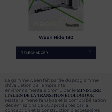
Ween Hide 180
TÉLÉCHARGER
La gamme ween fait partie du programme
d'évaluation de l'empreinte
environnementale promu par le 𝐌𝐈𝐍𝐈𝐒𝐓𝐄̀𝐑𝐄
𝐈𝐓𝐀𝐋𝐈𝐄𝐍 𝐃𝐄 𝐋𝐀 𝐓𝐑𝐀𝐍𝐒𝐈𝐓𝐈𝐎𝐍 𝐄𝐂𝐎𝐋𝐎𝐆𝐈𝐐𝐔𝐄.
Master a mené l'analyse et la comptabilisation
des émissions de CO2 produites par la
conception et la construction d'accessoires