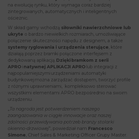
na ewolucję rynku, który wymaga coraz bardziej
zintegrowanych, automatycznych i inteligentnych
ościeżnic.
W skład gamy wchodzą
siłowniki nawierzchniowe lub
ukryte
o bardzo niewielkich rozmiarach, umożliwiające
połączenie skuteczności napędu z designem, a także
systemy ryglowania i urządzenia sterujące
, które
działają poprzez bramki połączone interfejsem z
dedykowaną aplikacją.
Dzięki bramkom z serii
APRO
i
natywnej APLIKACJI APRO
lub integracji z
najpopularniejszymi urządzeniami automatyki
budynkowej można zarządzać dostępem, tworzyć profile
z różnymi uprawnieniami, kompleksowo sterować
wszystkimi elementami APRO bezpośrednio na swoim
urządzeniu.
„
Ta nagroda jest potwierdzeniem naszego
zaangażowania w ciągłe innowacje oraz naszej
zdolności przewidywania potrzeb branży stolarki
okienno-drzwiowej
”, powiedział nam
Francesco
Simone
, Chief Sales & Marketing Officer Grupy Master.