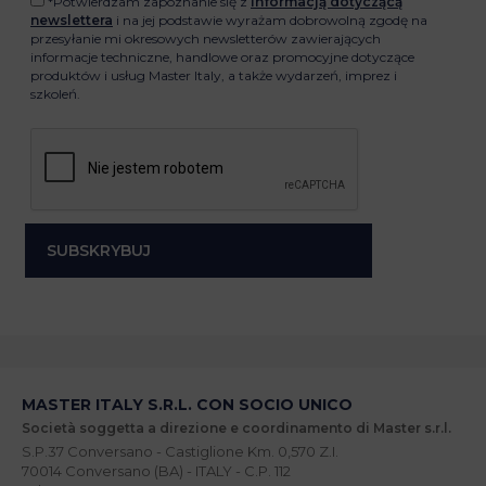
*Potwierdzam zapoznanie się z
informacją dotyczącą
newslettera
i na jej podstawie wyrażam dobrowolną zgodę na
przesyłanie mi okresowych newsletterów zawierających
informacje techniczne, handlowe oraz promocyjne dotyczące
produktów i usług Master Italy, a także wydarzeń, imprez i
szkoleń.
MASTER ITALY S.R.L. CON SOCIO UNICO
Società soggetta a direzione e coordinamento di Master s.r.l.
S.P.37 Conversano - Castiglione Km. 0,570 Z.I.
70014 Conversano (BA) - ITALY - C.P. 112