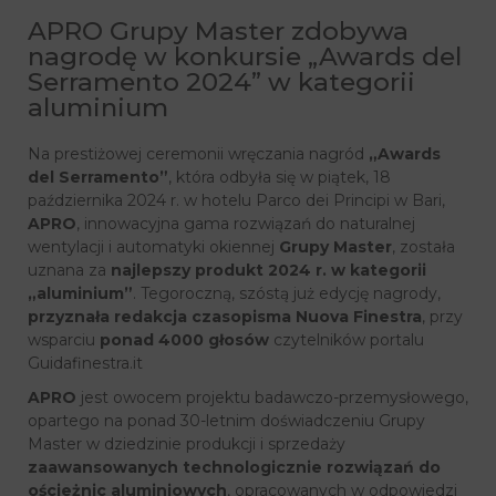
APRO Grupy Master zdobywa
nagrodę w konkursie „Awards del
Serramento 2024” w kategorii
aluminium
Na prestiżowej ceremonii wręczania nagród
„Awards
del Serramento”
, która odbyła się w piątek, 18
października 2024 r. w hotelu Parco dei Principi w Bari,
APRO
, innowacyjna gama rozwiązań do naturalnej
wentylacji i automatyki okiennej
Grupy
Master
, została
uznana za
najlepszy produkt 2024 r.
w kategorii
„aluminium”
. Tegoroczną, szóstą już edycję nagrody,
przyznała redakcja czasopisma Nuova Finestra
, przy
wsparciu
ponad 4000 głosów
czytelników portalu
Guidafinestra.it
APRO
jest owocem projektu badawczo-przemysłowego,
opartego na ponad 30-letnim doświadczeniu Grupy
Master w dziedzinie produkcji i sprzedaży
zaawansowanych technologicznie rozwiązań do
ościeżnic aluminiowych
, opracowanych w odpowiedzi