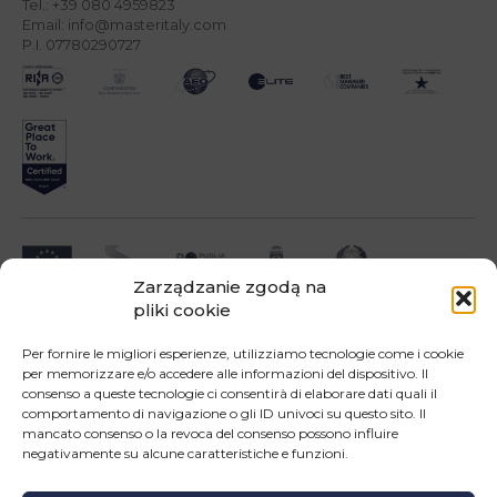
Tel.: +39 080 4959823
Email: info@masteritaly.com
P.I. 07780290727
Zarządzanie zgodą na
pliki cookie
Impresa beneficiari ai sensi dell'Avviso INNOPROCESS - interventi di supporto a
soluzioni ICT nei processi produttivi delle PMI
Per fornire le migliori esperienze, utilizziamo tecnologie come i cookie
per memorizzare e/o accedere alle informazioni del dispositivo. Il
consenso a queste tecnologie ci consentirà di elaborare dati quali il
comportamento di navigazione o gli ID univoci su questo sito. Il
mancato consenso o la revoca del consenso possono influire
negativamente su alcune caratteristiche e funzioni.
Operazione confinanziata dall'Unione Europea - POR Puglia 2014-2020 - Fondo FESR -
Asse III - OS 3d - Azione 3.5 - Sub.Azione 3.5.a