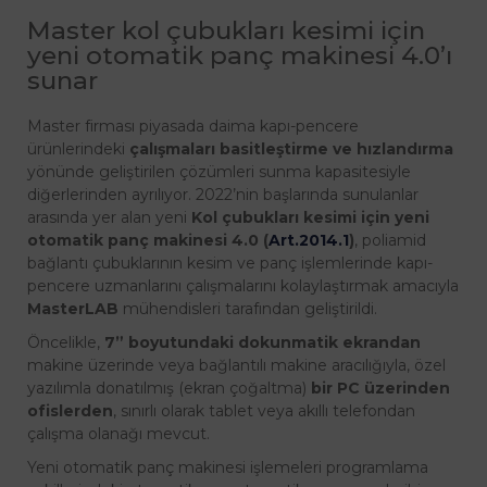
Master kol çubukları kesimi için
yeni otomatik panç makinesi 4.0’ı
sunar
Master firması piyasada daima kapı-pencere
ürünlerindeki
çalışmaları basitleştirme ve hızlandırma
yönünde geliştirilen çözümleri sunma kapasitesiyle
diğerlerinden ayrılıyor. 2022’nin başlarında sunulanlar
arasında yer alan yeni
Kol çubukları kesimi için yeni
otomatik panç makinesi 4.0 (
Art.2014.1
)
, poliamid
bağlantı çubuklarının kesim ve panç işlemlerinde kapı-
pencere uzmanlarını çalışmalarını kolaylaştırmak amacıyla
MasterLAB
mühendisleri tarafından geliştirildi.
Öncelikle,
7” boyutundaki
dokunmatik ekrandan
makine üzerinde veya bağlantılı makine aracılığıyla, özel
yazılımla donatılmış (ekran çoğaltma)
bir PC üzerinden
ofislerden
, sınırlı olarak tablet veya akıllı telefondan
çalışma olanağı mevcut.
Yeni otomatik panç makinesi işlemeleri programlama