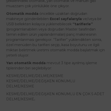
şekillerindeki otomatik, yarı otomatik ve manuel gibi
muazzam çok yönlülükle öne çıkıyor.
Otomatik modda
öncelikle uzaktan doğrudan
makineye gönderilebilen
Excel sayfalarıyla
ve/veya bir
USB bellekten kolayca yüklenebilecek
“tariflerle”
(programlanabilen veya doğrudan Master tarafından
temin edilen ürün yapılandırmaları) panç makinesinin
programlanması gerekiyor. “Tarifler” yüklendikten sonra,
özel menüden bu tarifleri seçip, kasa boyutunu ve ilgili
miktarı belirtmek üretimi otomatik modda başlatmak için
yeterli oluyor.
Yarı otomatik modda
mevcut 3 tipe ayrılmış işleme
tiplerinden biri seçilebiliyor:
KESME/DELME/DELME/KESME
KESME/DELME/DEĞİŞKEN KONUMLU
DELME/KESME
KESME/DELME/DEĞİŞKEN KONUMLU EN ÇOK 5 ADET
DELME/KESME
.