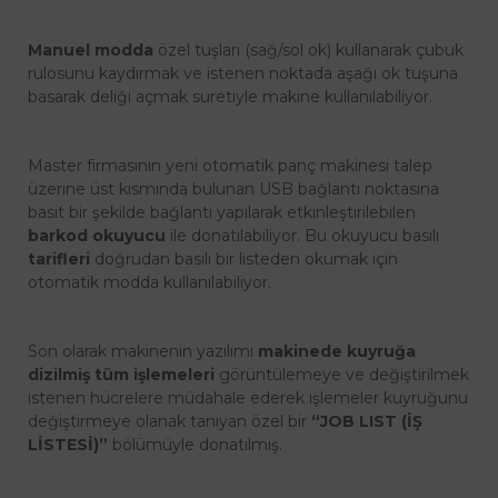
Manuel modda
özel tuşları (sağ/sol ok) kullanarak çubuk
rulosunu kaydırmak ve istenen noktada aşağı ok tuşuna
basarak deliği açmak suretiyle makine kullanılabiliyor.
Master firmasının yeni otomatik panç makinesi talep
üzerine üst kısmında bulunan USB bağlantı noktasına
basit bir şekilde bağlantı yapılarak etkinleştirilebilen
barkod okuyucu
ile donatılabiliyor. Bu okuyucu basılı
tarifleri
doğrudan basılı bir listeden okumak için
otomatik modda kullanılabiliyor.
Son olarak makinenin yazılımı
makinede kuyruğa
dizilmiş tüm işlemeleri
görüntülemeye ve değiştirilmek
istenen hücrelere müdahale ederek işlemeler kuyruğunu
değiştirmeye olanak tanıyan özel bir
“JOB LIST (İŞ
LİSTESİ)”
bölümüyle donatılmış.