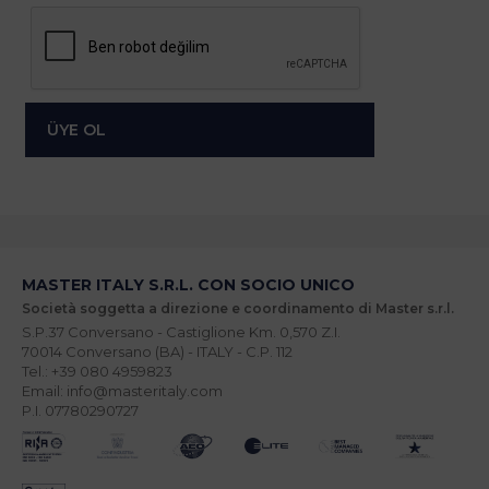
MASTER ITALY S.R.L. CON SOCIO UNICO
Società soggetta a direzione e coordinamento di Master s.r.l.
S.P.37 Conversano - Castiglione Km. 0,570 Z.I.
70014 Conversano (BA) - ITALY - C.P. 112
Tel.: +39 080 4959823
Email: info@masteritaly.com
P.I. 07780290727