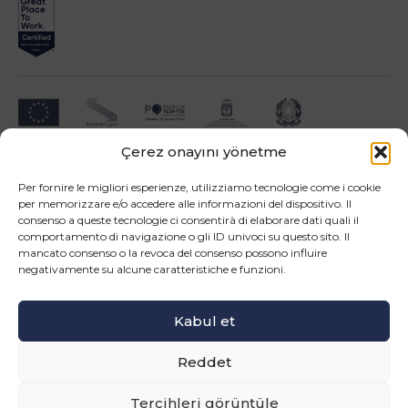
Çerez onayını yönetme
Impresa beneficiari ai sensi dell'Avviso INNOPROCESS - interventi di supporto a
soluzioni ICT nei processi produttivi delle PMI
Per fornire le migliori esperienze, utilizziamo tecnologie come i cookie
per memorizzare e/o accedere alle informazioni del dispositivo. Il
consenso a queste tecnologie ci consentirà di elaborare dati quali il
comportamento di navigazione o gli ID univoci su questo sito. Il
mancato consenso o la revoca del consenso possono influire
negativamente su alcune caratteristiche e funzioni.
Operazione confinanziata dall'Unione Europea - POR Puglia 2014-2020 - Fondo FESR -
Asse III - OS 3d - Azione 3.5 - Sub.Azione 3.5.a
Kabul et
Bizi takip edin
Reddet
© Copyright 2026 Master srl - Tutti i diritti riservati
WEB PROJECT SIDEA GROUP
|
PRIVACY POLICY E COOKIE
Tercihleri görüntüle