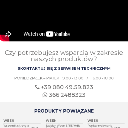
Czy potrzebujesz wsparcia w zakresie
naszych produktów?
SKONTAKTUJ SIĘ Z SERWISEM TECHNICZNYM
PONIEDZIAŁEK – PIĄTEK 9.00 - 13.00 / 16.00 - 18.00
+39 080
49.59.823
366 2488323
PRODUKTY POWIĄZANE
WEEN
WEEN
WEEN
Wspornik skrzydła
Szablon Ween ERRE40 dla
Punkty ryglowania