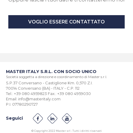
VOGLIO ESSERE CONTATTATO
MASTER ITALY S.R.L. CON SOCIO UNICO
Società soggetta a direzione e coordinamento di Master s.r.l.
S.P.37 Conversano - Castiglione Km. 0,570 Z.I.
70014 Conversano (BA) - ITALY - C.P. 112
Tel.: +39 080 4959823 Fax.: +39 080 4959030
Email: info@masteritaly.com
P.I. 07780290727
Seguici
© Copyright 2022 Master srl - Tutti i diritti riservati