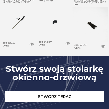
samopozycjonujący WEEN
śruby 140 kg
antywłamaniowe WEEN,
HIDE 110, WEEN HIDE 180
WEEN HIDE 110, WEEN HIDE
180
cod. 3421.50
cod. 3310.50
Okno
cod. 4247.11
Okno
Okno
Stwórz swoją stolarkę
okienno-drzwiową
STWÓRZ TERAZ