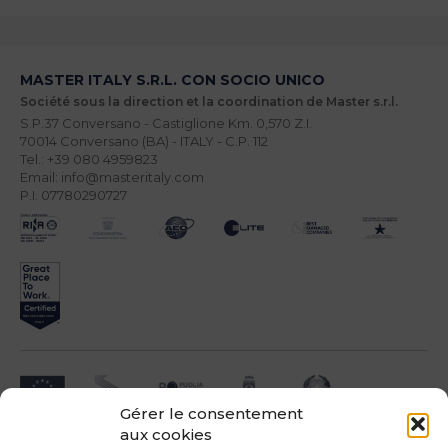
MASTER ITALY S.R.L. CON SOCIO UNICO
Société sous la direction et la coordination de Master s.r.l.
S.P.37 Conversano - Castiglione Km. 0,570 Z.I.
70014 Conversano (BA) - ITALY - C.P. 112
Tel.: +39 080 4959823
Email: info@masteritaly.com
P.I. 07780290727
Gérer le consentement
aux cookies
Impresa beneficiari ai sensi dell'Avviso INNOPROCESS - interventi di supporto a