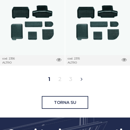
cod. 2356
cod. 2315
ALTRO
ALTRO
1
2
3
TORNA SU