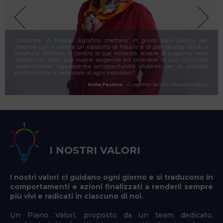
"Lavorare in Master significa mettersi in gioco ogni giorno per
stabilire con il cliente un rapporto di fiducia e di partnership solido e
duraturo. Mettere al centro le sue richieste, essere di supporto nella
risoluzione delle sue nuove esigenze ed ottenere la sua completa
soddisfazione, rappresenta un’opportunità sfidante per la crescita
professionale e personale di ogni individuo."
Anita Festino
- Customer Service Representative
I NOSTRI VALORI
I nostri valori ci guidano ogni giorno e si traducono in
comportamenti e azioni finalizzati a renderli sempre
più vivi e radicati in ciascuno di noi.
Un Piano Valori, proposto da un team dedicato,