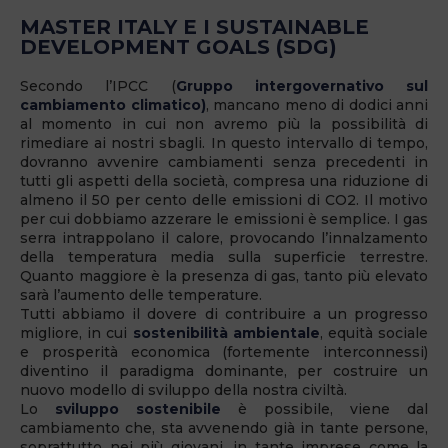
MASTER ITALY E I SUSTAINABLE
DEVELOPMENT GOALS (SDG)
Secondo l’IPCC (
Gruppo intergovernativo sul
cambiamento climatico)
, mancano meno di dodici anni
al momento in cui non avremo più la possibilità di
rimediare ai nostri sbagli. In questo intervallo di tempo,
dovranno avvenire cambiamenti senza precedenti in
tutti gli aspetti della società, compresa una riduzione di
almeno il 50 per cento delle emissioni di CO2. Il motivo
per cui dobbiamo azzerare le emissioni è semplice. I gas
serra intrappolano il calore, provocando l’innalzamento
della temperatura media sulla superficie terrestre.
Quanto maggiore è la presenza di gas, tanto più elevato
sarà l’aumento delle temperature.
Tutti abbiamo il dovere di contribuire a un progresso
migliore, in cui
sostenibilità ambientale
, equità sociale
e prosperità economica (fortemente interconnessi)
diventino il paradigma dominante, per costruire un
nuovo modello di sviluppo della nostra civiltà.
Lo
sviluppo sostenibile
è possibile, viene dal
cambiamento che, sta avvenendo già in tante persone,
soprattutto nei più giovani, in tante imprese come la