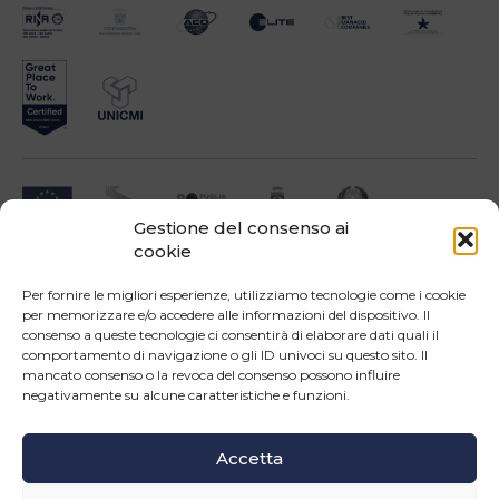
Gestione del consenso ai
cookie
Impresa beneficiari ai sensi dell'Avviso INNOPROCESS - interventi di supporto a
soluzioni ICT nei processi produttivi delle PMI
Per fornire le migliori esperienze, utilizziamo tecnologie come i cookie
per memorizzare e/o accedere alle informazioni del dispositivo. Il
consenso a queste tecnologie ci consentirà di elaborare dati quali il
comportamento di navigazione o gli ID univoci su questo sito. Il
mancato consenso o la revoca del consenso possono influire
negativamente su alcune caratteristiche e funzioni.
Operazione confinanziata dall'Unione Europea - POR Puglia 2014-2020 - Fondo FESR -
Asse III - OS 3d - Azione 3.5 - Sub.Azione 3.5.a
Accetta
Seguici