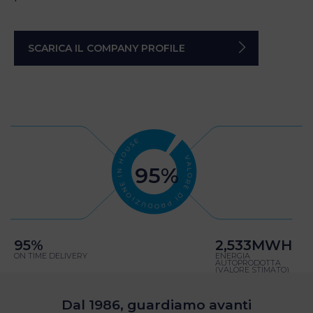
SCARICA IL COMPANY PROFILE
VALORE DI PRODUZIONE IN HOUSE
95
%
95
%
2,533
MWH
ON TIME DELIVERY
ENERGIA
AUTOPRODOTTA
(VALORE STIMATO)
Dal 1986, guardiamo avanti