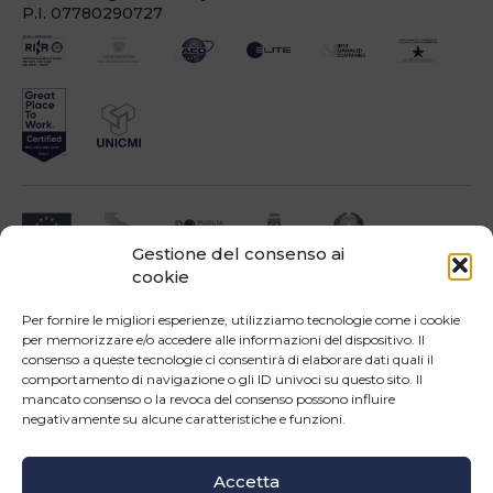
P.I. 07780290727
Gestione del consenso ai
cookie
Impresa beneficiari ai sensi dell'Avviso INNOPROCESS - interventi di supporto a
soluzioni ICT nei processi produttivi delle PMI
Per fornire le migliori esperienze, utilizziamo tecnologie come i cookie
per memorizzare e/o accedere alle informazioni del dispositivo. Il
consenso a queste tecnologie ci consentirà di elaborare dati quali il
comportamento di navigazione o gli ID univoci su questo sito. Il
mancato consenso o la revoca del consenso possono influire
negativamente su alcune caratteristiche e funzioni.
Operazione confinanziata dall'Unione Europea - POR Puglia 2014-2020 - Fondo FESR -
Asse III - OS 3d - Azione 3.5 - Sub.Azione 3.5.a
Accetta