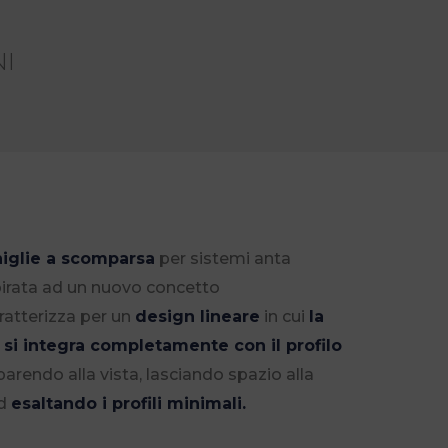
I
niglie a scomparsa
per sistemi anta
spirata ad un nuovo concetto
ratterizza per un
design lineare
in cui
la
 si integra completamente con il profilo
rendo alla vista, lasciando spazio alla
ed
esaltando i profili minimali.