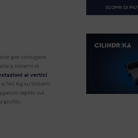
SCOPRI DI PIU’
ster per coniugare:
zie a sistemi di
estazioni ai vertici
 e 140 Kg su Sistemi
ggancio rapido sul
l profilo.