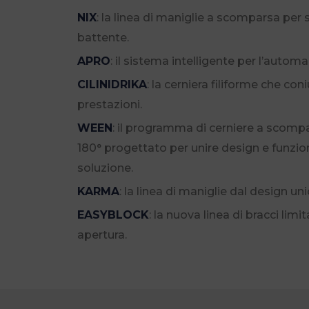
NIX
: la linea di maniglie a scomparsa per 
battente.
APRO
: il sistema intelligente per l’automa
CILINIDRIKA
: la cerniera filiforme che co
prestazioni.
WEEN
: il programma di cerniere a scomp
180° progettato per unire design e funzion
soluzione.
KARMA
: la linea di maniglie dal design un
EASYBLOCK
: la nuova linea di bracci limi
apertura.