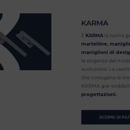
KARMA
È
KARMA
la nuova 
martelline, manigli
maniglioni di desi
le esigenze del mod
evoluzione. La vast
che coniugano la stes
KARMA, per soddisfar
progettazioni.
SCOPRI DI PIU’