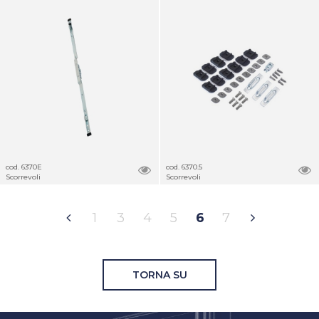
cod. 6370E
cod. 6370.5
Scorrevoli
Scorrevoli
1
3
4
5
6
7
TORNA SU