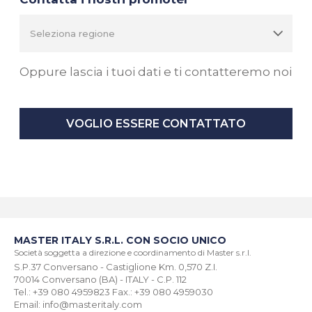
Oppure lascia i tuoi dati e ti contatteremo noi
VOGLIO ESSERE CONTATTATO
MASTER ITALY S.R.L. CON SOCIO UNICO
Società soggetta a direzione e coordinamento di Master s.r.l.
S.P.37 Conversano - Castiglione Km. 0,570 Z.I.
70014 Conversano (BA) - ITALY - C.P. 112
Tel.: +39 080 4959823 Fax.: +39 080 4959030
Email: info@masteritaly.com