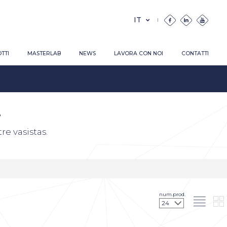
TTI
MASTERLAB
NEWS
LAVORA CON NOI
CONTATTI
e
re vasistas.
num.prod.