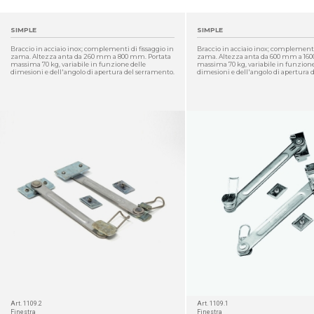
SIMPLE
SIMPLE
Braccio in acciaio inox; complementi di fissaggio in
Braccio in acciaio inox; complementi 
zama. Altezza anta da 260 mm a 800 mm. Portata
zama. Altezza anta da 600 mm a 160
massima 70 kg, variabile in funzione delle
massima 70 kg, variabile in funzione
dimesioni e dell'angolo di apertura del serramento.
dimesioni e dell'angolo di apertura 
Art. 1109.2
Art. 1109.1
Finestra
Finestra