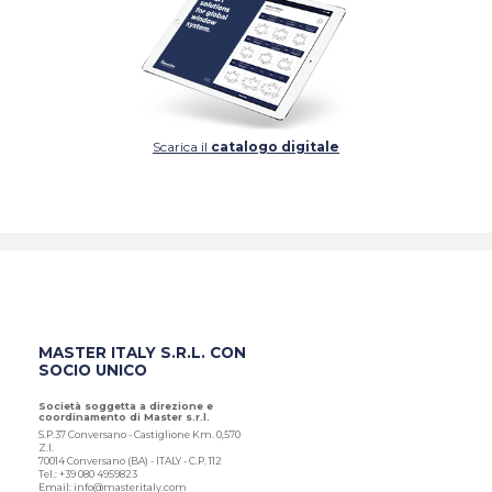
Scarica il
catalogo digitale
MASTER ITALY S.R.L. CON
SOCIO UNICO
Società soggetta a direzione e
coordinamento di Master s.r.l.
S.P.37 Conversano - Castiglione Km. 0,570
Z.I.
70014 Conversano (BA) - ITALY - C.P. 112
Tel.: +39 080 4959823
Email: info@masteritaly.com