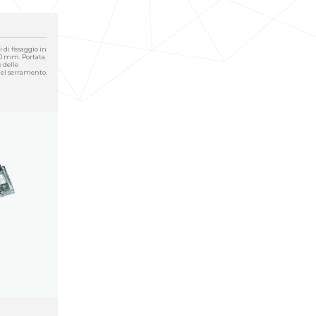
di fissaggio in
0 mm. Portata
 delle
del serramento.