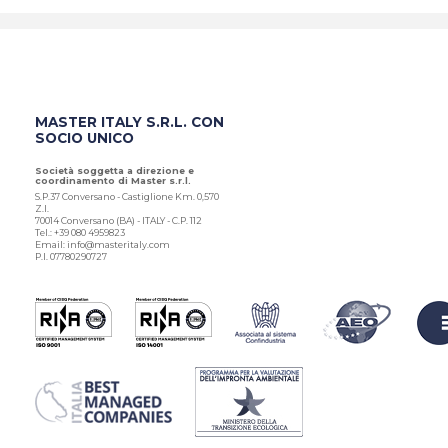
MASTER ITALY S.R.L. CON
SOCIO UNICO
Società soggetta a direzione e
coordinamento di Master s.r.l.
S.P.37 Conversano - Castiglione Km. 0,570
Z.I.
70014 Conversano (BA) - ITALY - C.P. 112
Tel.: +39 080 4959823
Email: info@masteritaly.com
P.I. 07780290727