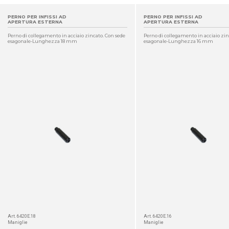
PERNO PER INFISSI AD
PERNO PER INFISSI AD
APERTURA ESTERNA
APERTURA ESTERNA
Perno di collegamento in acciaio zincato. Con sede
Perno di collegamento in acciaio zin
esagonale-Lunghezza 18 mm
esagonale-Lunghezza 16 mm
DETTAGLIO
Art. 6420E.18
Art. 6420E.16
Maniglie
Maniglie