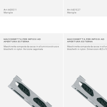
Art. 6420E.11
Art. 6421E.27
Maniglie
Maniglie
MACCHINETTA PER INFISSI AD
MACCHINETTA PER INFISSI AD
APERTURA ESTERNA
APERTURA ESTERNA
Macchinetta composta da cassa in alluminio estruso e
Macchinetta composta da cassa in allu
blocchetti in nylon. Versione sagomata
blocchetti in nylon. Dimensioni 40,5 x
DETTAGLIO