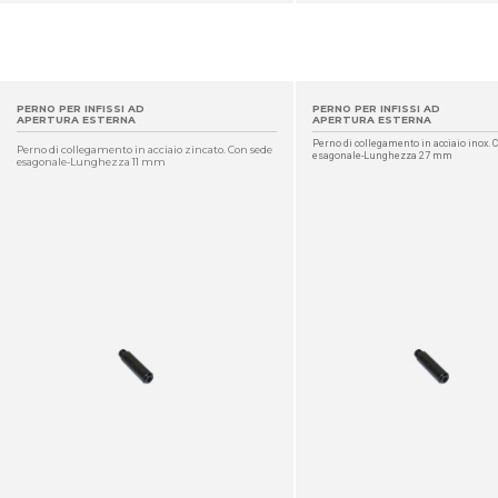
PERNO PER INFISSI AD
PERNO PER INFISSI AD
APERTURA ESTERNA
APERTURA ESTERNA
Perno di collegamento in acciaio inox. 
Perno di collegamento in acciaio zincato. Con sede
esagonale-Lunghezza 27 mm
esagonale-Lunghezza 11 mm
DETTAGLIO