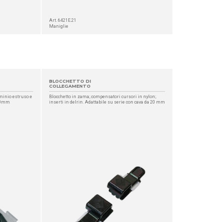
Art. 6421E.21
Maniglie
BLOCCHETTO DI
COLLEGAMENTO
minio estruso e
Blocchetto in zama; compensatori cursori in nylon;
 10mm
inserti in delrin. Adattabile su serie con cava da 20 mm