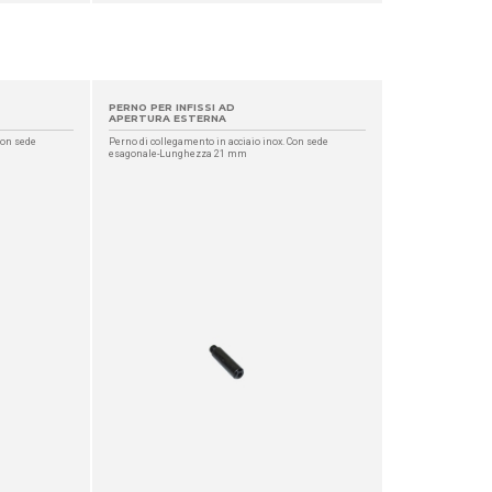
PERNO PER INFISSI AD
APERTURA ESTERNA
Con sede
Perno di collegamento in acciaio inox. Con sede
esagonale-Lunghezza 21 mm