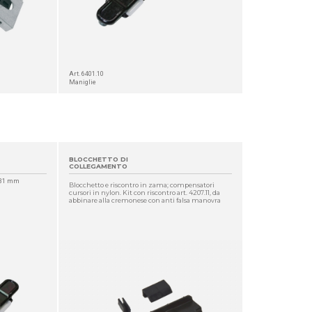
Art. 6401.10
Maniglie
BLOCCHETTO DI
COLLEGAMENTO
a 31 mm
Blocchetto e riscontro in zama; compensatori
cursori in nylon. Kit con riscontro art. 4207.11, da
abbinare alla cremonese con anti falsa manovra