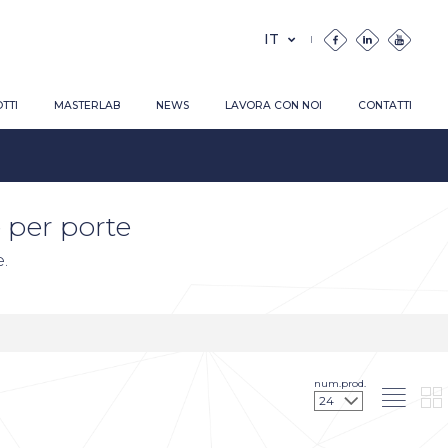
TTI
MASTERLAB
NEWS
LAVORA CON NOI
CONTATTI
 per porte
.
num.prod.