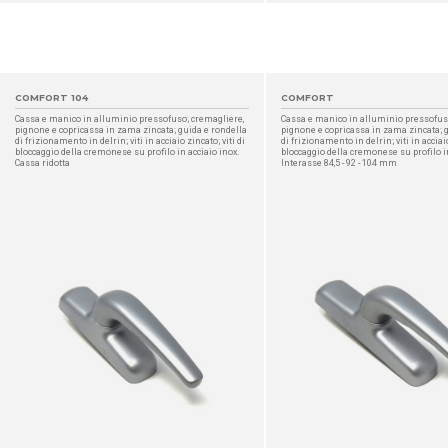
COMFORT 104
COMFORT
Cassa e manico in alluminio pressofuso; cremagliere,
Cassa e manico in alluminio pressofus
pignone e copricassa in zama zincata; guida e rondella
pignone e copricassa in zama zincata; 
di frizionamento in delrin; viti in acciaio zincato; viti di
di frizionamento in delrin; viti in acciaio
bloccaggio della cremonese su profilo in acciaio inox.
bloccaggio della cremonese su profilo in
Cassa ridotta
Interasse 84,5 - 92 - 104 mm
DETTAGLIO