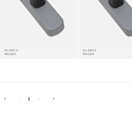
Art. 6061.4
Art. 6060.4
Maniglie
Maniglie
1
2
3