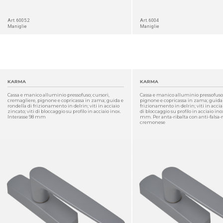
Art. 6005.2
Art. 6004
Maniglie
Maniglie
KARMA
KARMA
Cassa e manico alluminio pressofuso; cursori,
Cassa e manico alluminio pressofuso;
cremagliere, pignone e copricassa in zama; guida e
pignone e copricassa in zama; guida 
rondella di frizionamento in delrin; viti in acciaio
frizionamento in delrin; viti in acciai
zincato; viti di bloccaggio su profilo in acciaio inox.
di bloccaggio su profilo in acciaio ino
Interasse 98 mm
mm. Per anta-ribalta con anti-falsa
cremonese
DETTAGLIO