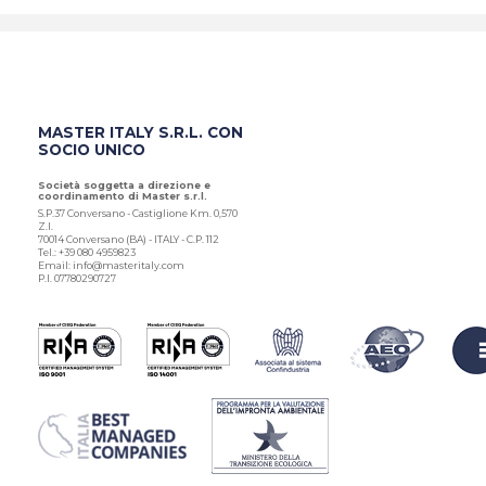
MASTER ITALY S.R.L. CON
SOCIO UNICO
Società soggetta a direzione e
coordinamento di Master s.r.l.
S.P.37 Conversano - Castiglione Km. 0,570
Z.I.
70014 Conversano (BA) - ITALY - C.P. 112
Tel.: +39 080 4959823
Email: info@masteritaly.com
P.I. 07780290727