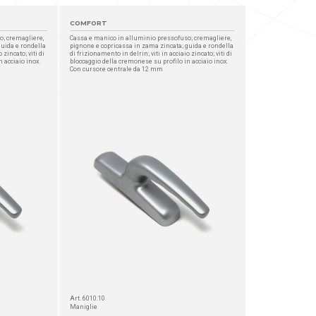
COMFORT
o; cremagliere,
Cassa e manico in alluminio pressofuso; cremagliere,
guida e rondella
pignone e copricassa in zama zincata; guida e rondella
 zincato; viti di
di frizionamento in delrin; viti in acciaio zincato; viti di
 acciaio inox.
bloccaggio della cremonese su profilo in acciaio inox.
Con cursore centrale da 12 mm
Art. 6010.10
Maniglie