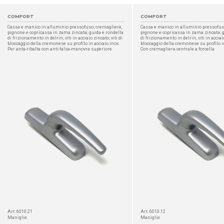
COMFORT
COMFORT
Cassa e manico in alluminio pressofuso; cremagliere,
Cassa e manico in alluminio pressofus
pignone e copricassa in zama zincata; guida e rondella
pignone e copricassa in zama zincata; 
di frizionamento in delrin; viti in acciaio zincato; viti di
di frizionamento in delrin; viti in acciaio
bloccaggio della cremonese su profilo in acciaio inox.
bloccaggio della cremonese su profilo in
Per anta-ribalta con anti-falsa-manovra superiore
Con cremagliera centrale a forcella
DETTAGLIO
Art. 6010.21
Art. 6010.12
Maniglie
Maniglie