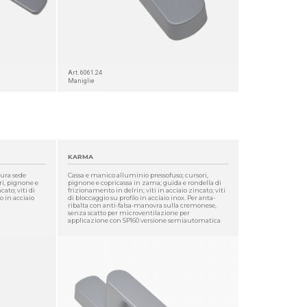
Art. 6061.24
Maniglie
KARMA
tura sede
Cassa e manico alluminio pressofuso; cursori,
ri, pignone e
pignone e copricassa in zama; guida e rondella di
cato; viti di
frizionamento in delrin; viti in acciaio zincato; viti
o in acciaio
di bloccaggio su profilo in acciaio inox. Per anta-
ribalta con anti-falsa-manovra sulla cremonese,
senza scatto per microventilazione per
applicazione con SP160 versione semiautomatica