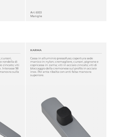
Art. 6003
Maniglie
KARMA
 cursori,
Cassa in alluminio pressofuso; copertura sede
e rondella di
manico in nylon; cremagliere, cursori, pignone e
o zincato; viti
copricassa in zama; viti in acciaio zincato; viti di
x. Interasse 98
bloccaggio della cremonese sul profilo in acciaio
-manovra sulla
inox. Per anta ribalta con anti falsa manovra
superiore.