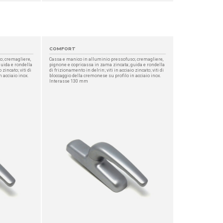
COMFORT
o; cremagliere,
Cassa e manico in alluminio pressofuso; cremagliere,
guida e rondella
pignone e copricassa in zama zincata; guida e rondella
 zincato; viti di
di frizionamento in delrin; viti in acciaio zincato; viti di
 acciaio inox.
bloccaggio della cremonese su profilo in acciaio inox.
Interasse 130 mm