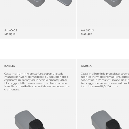
Art. 6060.3
Art. 6061.3
Maniglie
Maniglie
KARMA
KARMA
Cassa in alluminio pressofuso; copertura sede
Cassa in alluminio pressofuso; coper
manico in nylon; cremagliere, cursori, pignone e
manico in nylon; cremagliere, curso
copricassa in zama; viti in acciaio zincato; viti di
copricassa in zama; viti in acciaio zin
bloccaggio della cremonese sul profilo in acciaio
bloccaggio della cremonese sul profil
inox. Per anta-ribalta con anti-falsa-manovra sulla
inox. Interasse 84,5- 104 mm
cremonese.
DETTAGLIO