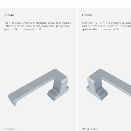
ITALIA
ITALIA
Manico in alluminio pressofuso, cassa, copricassa e
Manico in alluminio pressofuso, cassa
rotore in zama, viti e perno in acciaio. Sporgenza
rotore in zama, viti e perno in accia
quadro 46 mm, versione SX
quadro 46 mm, versione SX
DETTAGLIO
Art. 3077.1D
Art. 3077.1S