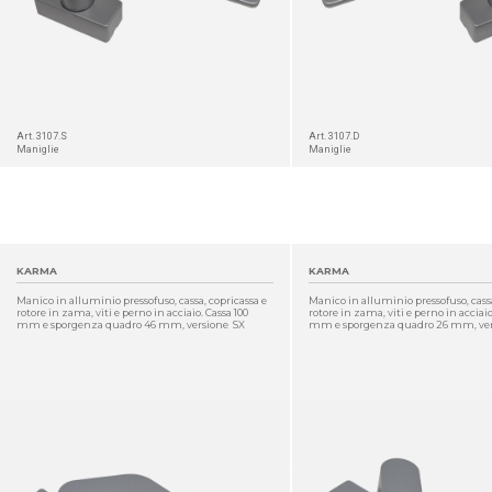
Art. 3107.S
Art. 3107.D
Maniglie
Maniglie
KARMA
KARMA
Manico in alluminio pressofuso, cassa, copricassa e
Manico in alluminio pressofuso, cassa
rotore in zama, viti e perno in acciaio. Cassa 100
rotore in zama, viti e perno in acciaio
mm e sporgenza quadro 46 mm, versione SX
mm e sporgenza quadro 26 mm, ver
DETTAGLIO