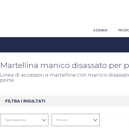
AZIENDA
PRODO
Martellina manico disassato per p
Linea di accessori e martelline con manico disassa
porte.
FILTRA I RISULTATI