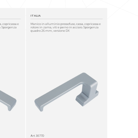
ITALIA
, copricassa e
Manico in alluminio pressofuso, cassa, copricassa e
io. Sporgenza
rotore in zama, viti e perno in acciaio. Sporgenza
quadro 26 mm, versione DX
Art. 3077D