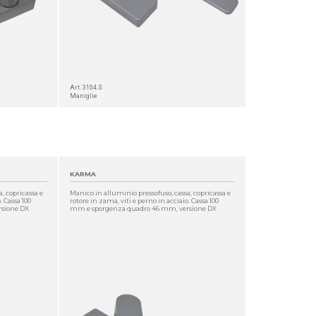
Art. 3104.S
Maniglie
KARMA
, copricassa e
Manico in alluminio pressofuso, cassa, copricassa e
. Cassa 100
rotore in zama, viti e perno in acciaio. Cassa 100
sione DX
mm e sporgenza quadro 46 mm, versione DX