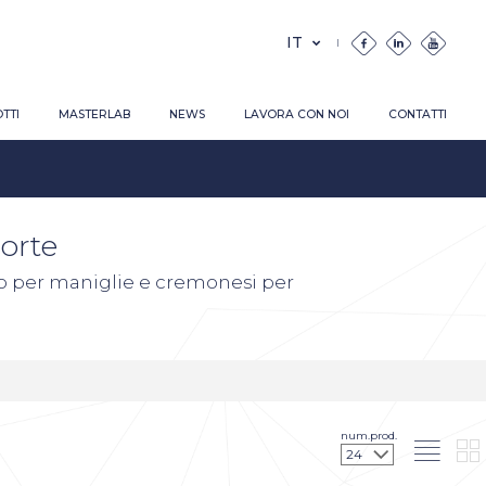
TTI
MASTERLAB
NEWS
LAVORA CON NOI
CONTATTI
orte
to per maniglie e cremonesi per
num.prod.