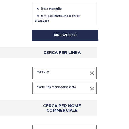
linea:
Maniglie
famiglia:
Martellina manico
disassato
RIMUOVI FILTRI
CERCA PER LINEA
DETTAGLIO
DETTAGLIO
Maniglie
Martellina manico disassato
CERCA PER NOME
COMMERCIALE