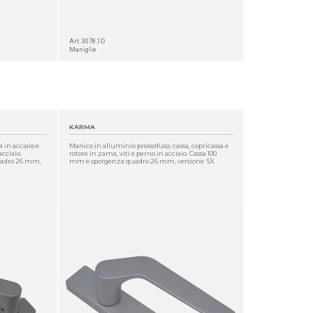
Art. 3078.1D
Maniglie
KARMA
 in acciaio e
Manico in alluminio pressofuso, cassa, copricassa e
acciaio.
rotore in zama, viti e perno in acciaio. Cassa 100
uadro 26 mm,
mm e sporgenza quadro 26 mm, versione SX