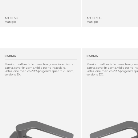
Art. 3077S
Art. 3078.1S
Maniglie
Maniglie
KARMA
KARMA
Manico in alluminio pressofuso, cassa in acciaio e
Manico in alluminio pressofuso, cassa
zama, cover in zama, viti e perno in acciaio.
zama, cover in zama, viti e perno in 
Rotazione manico 20°. Sporgenza quadro 26 mm,
Rotazione manico 20°. Sporgenza q
versione SX.
versione DX.
DETTAGLIO