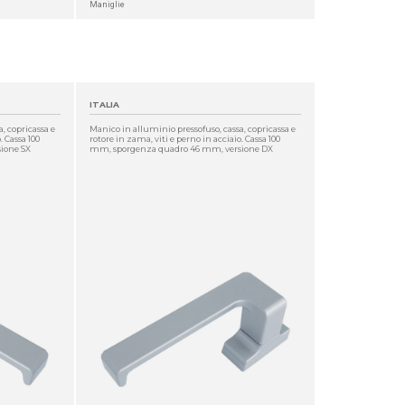
Maniglie
ITALIA
, copricassa e
Manico in alluminio pressofuso, cassa, copricassa e
. Cassa 100
rotore in zama, viti e perno in acciaio. Cassa 100
ione SX
mm, sporgenza quadro 46 mm, versione DX