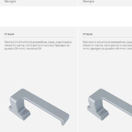
Maniglie
Maniglie
ITALIA
ITALIA
Manico in alluminio pressofuso, cassa, copricassa e
Manico in alluminio pressofuso, cassa
rotore in zama, viti e perno in acciaio. Sporgenza
rotore in zama, viti e perno in acciaio
quadro 26 mm, versione SX
mm, sporgenza quadro 46 mm, vers
DETTAGLIO