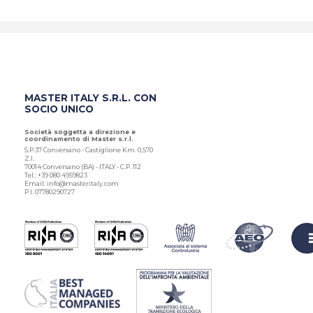
MASTER ITALY S.R.L. CON
SOCIO UNICO
Società soggetta a direzione e
coordinamento di Master s.r.l.
S.P.37 Conversano - Castiglione Km. 0,570
Z.I.
70014 Conversano (BA) - ITALY - C.P. 112
Tel.: +39 080 4959823
Email: info@masteritaly.com
P.I. 07780290727