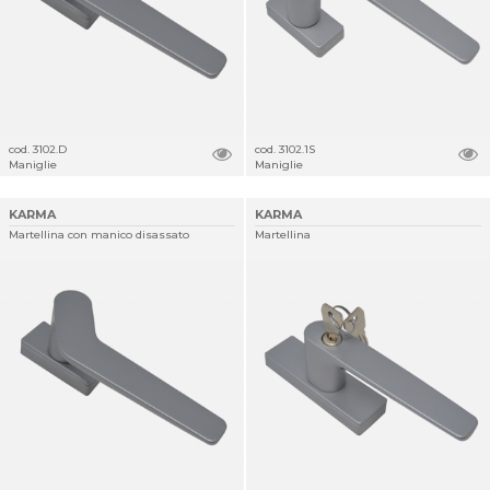
cod. 3102.D
cod. 3102.1S
Maniglie
Maniglie
KARMA
KARMA
Martellina con manico disassato
Martellina