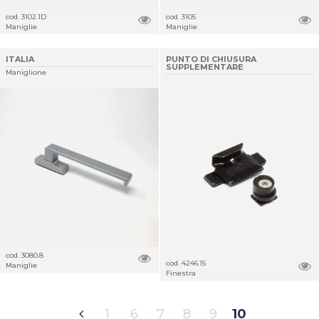
cod. 3102.1D
cod. 3105
Maniglie
Maniglie
ITALIA
PUNTO DI CHIUSURA
SUPPLEMENTARE
Maniglione
cod. 3080.8
cod. 4246.15
Maniglie
Finestra
1
6
7
8
9
10