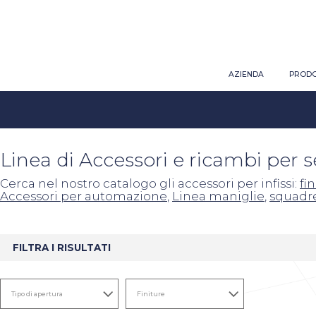
AZIENDA
PRODO
Linea di Accessori e ricambi per 
Cerca nel nostro catalogo gli accessori per infissi:
fi
Accessori per automazione
,
Linea maniglie
,
squadr
FILTRA I RISULTATI