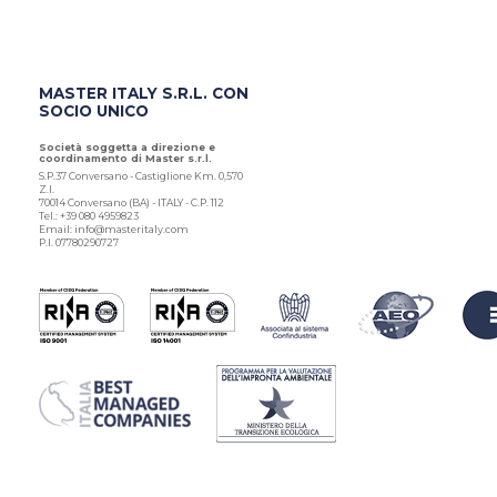
MASTER ITALY S.R.L. CON
SOCIO UNICO
Società soggetta a direzione e
coordinamento di Master s.r.l.
S.P.37 Conversano - Castiglione Km. 0,570
Z.I.
70014 Conversano (BA) - ITALY - C.P. 112
Tel.: +39 080 4959823
Email: info@masteritaly.com
P.I. 07780290727