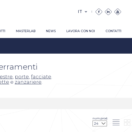
TTI
MASTERLAB
NEWS
LAVORA CON NOI
CONTATTI
serramenti
nestre
,
porte
,
facciate
.
ette
e
zanzariere
.
num.prod.