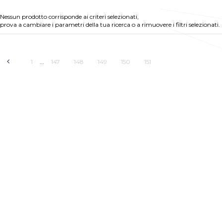
Nessun prodotto corrisponde ai criteri selezionati,
prova a cambiare i parametri della tua ricerca o a rimuovere i filtri selezionati.
1
147
148
149
150
151