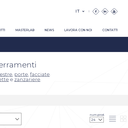
TTI
MASTERLAB
NEWS
LAVORA CON NOI
CONTATTI
serramenti
nestre
,
porte
,
facciate
.
ette
e
zanzariere
.
num.prod.