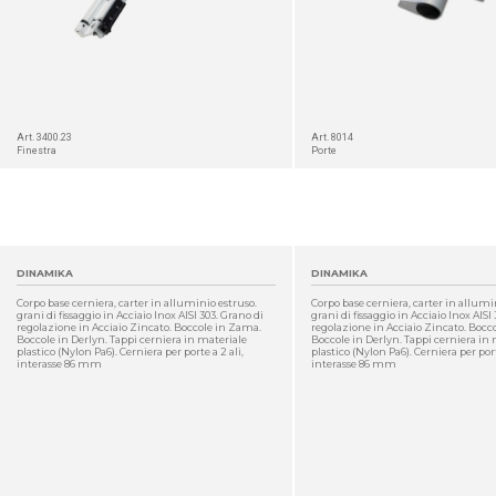
Art. 3400.23
Art. 8014
Finestra
Porte
DINAMIKA
DINAMIKA
Corpo base cerniera, carter in alluminio estruso.
Corpo base cerniera, carter in allumi
grani di fissaggio in Acciaio Inox AISI 303. Grano di
grani di fissaggio in Acciaio Inox AISI
regolazione in Acciaio Zincato. Boccole in Zama.
regolazione in Acciaio Zincato. Bocc
Boccole in Derlyn. Tappi cerniera in materiale
Boccole in Derlyn. Tappi cerniera in
plastico (Nylon Pa6). Cerniera per porte a 2 ali,
plastico (Nylon Pa6). Cerniera per porte
interasse 86 mm
interasse 86 mm
DETTAGLIO