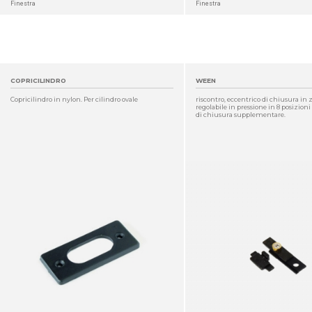
Finestra
Finestra
COPRICILINDRO
WEEN
Copricilindro in nylon. Per cilindro ovale
riscontro, eccentrico di chiusura in
regolabile in pressione in 8 posizioni
di chiusura supplementare.
DETTAGLIO