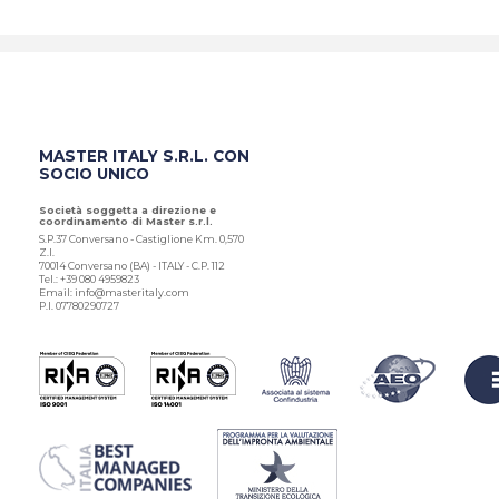
MASTER ITALY S.R.L. CON
SOCIO UNICO
Società soggetta a direzione e
coordinamento di Master s.r.l.
S.P.37 Conversano - Castiglione Km. 0,570
Z.I.
70014 Conversano (BA) - ITALY - C.P. 112
Tel.: +39 080 4959823
Email: info@masteritaly.com
P.I. 07780290727