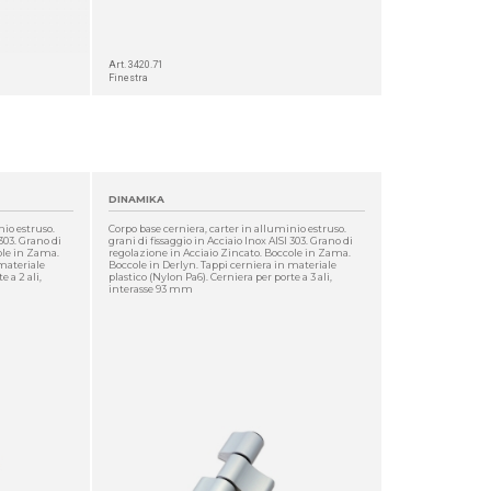
Art. 3420.71
Finestra
DINAMIKA
nio estruso.
Corpo base cerniera, carter in alluminio estruso.
 303. Grano di
grani di fissaggio in Acciaio Inox AISI 303. Grano di
ole in Zama.
regolazione in Acciaio Zincato. Boccole in Zama.
 materiale
Boccole in Derlyn. Tappi cerniera in materiale
e a 2 ali,
plastico (Nylon Pa6). Cerniera per porte a 3 ali,
interasse 93 mm