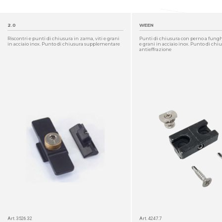
2.0
WEEN
Riscontri e punti di chiusura in zama, viti e grani
Punti di chiusura con perno a funghet
in acciaio inox. Punto di chiusura supplementare
e grani in acciaio inox. Punto di chi
antieffrazione
DETTAGLIO
Art. 3526.32
Art. 4247.7