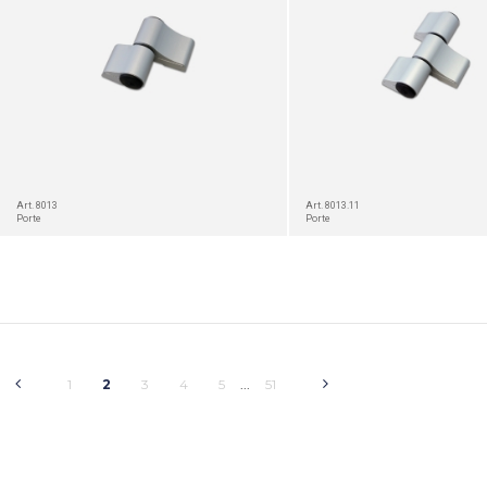
Art. 8013
Art. 8013.11
Porte
Porte
1
2
3
4
5
51