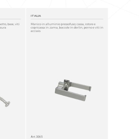
ITALIA
to, base, viti
Manico in alluminio pressofuso; cassa, rotore e
usura
copricassa in zama, boccole in derlin, perno e viti in
acciaio.
Art. 3065