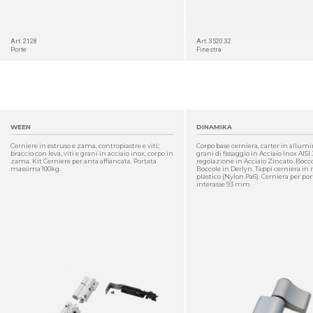
Art. 2128
Art. 3520.32
Porte
Finestra
WEEN
DINAMIKA
Cerniere in estruso e zama, contropiastre e viti;
Corpo base cerniera, carter in allumi
braccio con leva, viti e grani in acciaio inox, corpo in
grani di fissaggio in Acciaio Inox AISI
zama. Kit Cerniere per anta affiancata. Portata
regolazione in Acciaio Zincato. Bocc
massima 100kg.
Boccole in Derlyn. Tappi cerniera in
plastico (Nylon Pa6). Cerniera per port
interasse 93 mm
DETTAGLIO