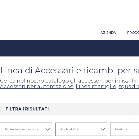
AZIENDA
PRODO
Linea di Accessori e ricambi per 
Cerca nel nostro catalogo gli accessori per infissi:
fi
Accessori per automazione
,
Linea maniglie
,
squadr
FILTRA I RISULTATI