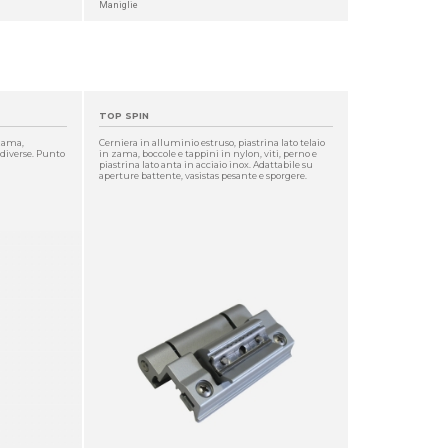
Maniglie
TOP SPIN
 zama,
Cerniera in alluminio estruso, piastrina lato telaio
 diverse. Punto
in zama, boccole e tappini in nylon, viti, perno e
piastrina lato anta in acciaio inox. Adattabile su
aperture battente, vasistas pesante e sporgere.