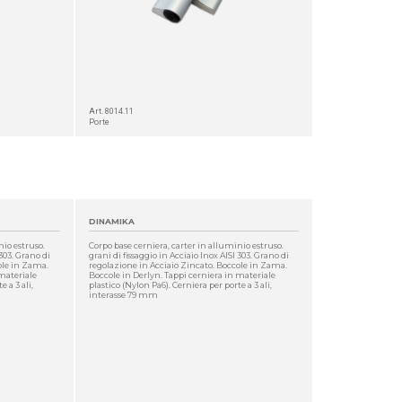
Art. 8014.11
Porte
DINAMIKA
nio estruso.
Corpo base cerniera, carter in alluminio estruso.
 303. Grano di
grani di fissaggio in Acciaio Inox AISI 303. Grano di
ole in Zama.
regolazione in Acciaio Zincato. Boccole in Zama.
 materiale
Boccole in Derlyn. Tappi cerniera in materiale
 a 3 ali,
plastico (Nylon Pa6). Cerniera per porte a 3 ali,
interasse 79 mm