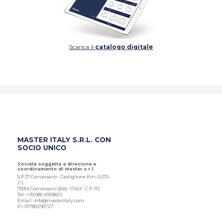
Scarica il
catalogo digitale
MASTER ITALY S.R.L. CON
SOCIO UNICO
Società soggetta a direzione e
coordinamento di Master s.r.l.
S.P.37 Conversano - Castiglione Km. 0,570
Z.I.
70014 Conversano (BA) - ITALY - C.P. 112
Tel.: +39 080 4959823
Email: info@masteritaly.com
P.I. 07780290727