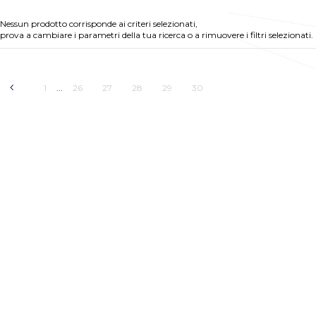
Nessun prodotto corrisponde ai criteri selezionati,
prova a cambiare i parametri della tua ricerca o a rimuovere i filtri selezionati.
1
26
27
28
29
30