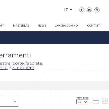
TTI
MASTERLAB
NEWS
LAVORA CON NOI
CONTATTI
serramenti
nestre
,
porte
,
facciate
.
ette
e
zanzariere
.
num.prod.