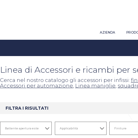
AZIENDA
PRODO
Linea di Accessori e ricambi per 
Cerca nel nostro catalogo gli accessori per infissi:
fi
Accessori per automazione
,
Linea maniglie
,
squadr
FILTRA I RISULTATI