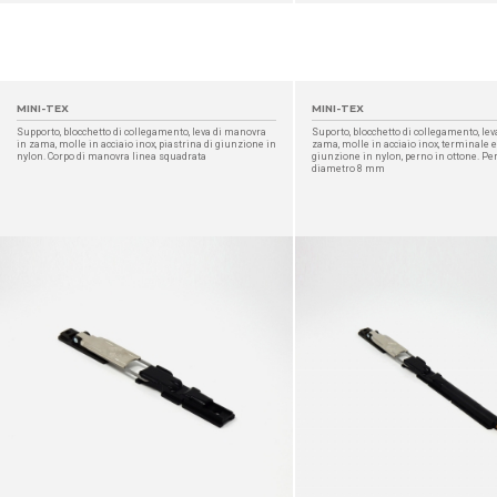
MINI-TEX
MINI-TEX
Supporto, blocchetto di collegamento, leva di manovra
Suporto, blocchetto di collegamento, le
in zama, molle in acciaio inox, piastrina di giunzione in
zama, molle in acciaio inox, terminale e
nylon. Corpo di manovra linea squadrata
giunzione in nylon, perno in ottone. Pe
diametro 8 mm
DETTAGLIO