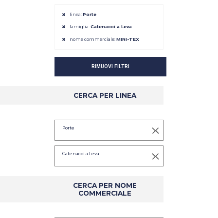
linea:
Porte
famiglia:
Catenacci a Leva
nome commerciale:
MINI-TEX
RIMUOVI FILTRI
CERCA PER LINEA
DETTAGLIO
DETTAGLIO
Porte
Catenacci a Leva
CERCA PER NOME
COMMERCIALE