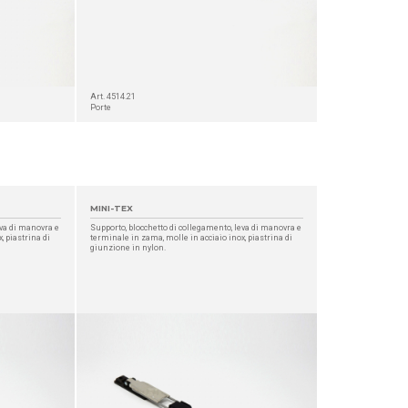
Art. 4514.21
Porte
MINI-TEX
eva di manovra e
Supporto, blocchetto di collegamento, leva di manovra e
, piastrina di
terminale in zama, molle in acciaio inox, piastrina di
giunzione in nylon.