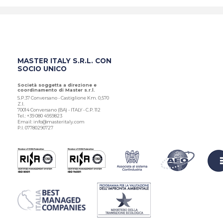
MASTER ITALY S.R.L. CON
SOCIO UNICO
Società soggetta a direzione e
coordinamento di Master s.r.l.
S.P.37 Conversano - Castiglione Km. 0,570
Z.I.
70014 Conversano (BA) - ITALY - C.P. 112
Tel.: +39 080 4959823
Email: info@masteritaly.com
P.I. 07780290727