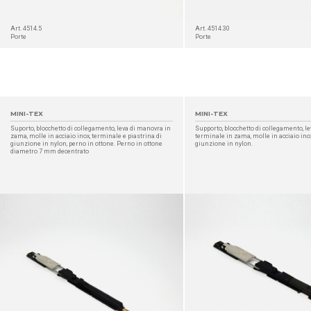
Art. 4514.5
Art. 4514.30
Porte
Porte
MINI-TEX
MINI-TEX
Suporto, blocchetto di collegamento, leva di manovra in
Supporto, blocchetto di collegamento, l
zama, molle in acciaio inox, terminale e piastrina di
terminale in zama, molle in acciaio inox
giunzione in nylon, perno in ottone. Perno in ottone
giunzione in nylon.
diametro 7 mm decentrato
DETTAGLIO