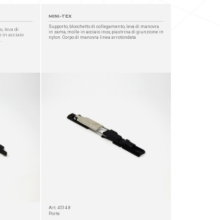
MINI-TEX
Supporto, blocchetto di collegamento, leva di manovra
, leva di
in zama, molle in acciaio inox, piastrina di giunzione in
 in acciaio
nylon. Corpo di manovra linea arrotondata
.
Art. 4514.8
Porte