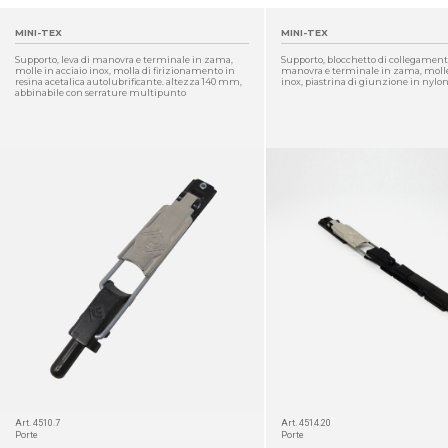
MINI-TEX
MINI-TEX
Supporto, leva di manovra e terminale in zama,
Supporto, blocchetto di collegamento
molle in acciaio inox, molla di firizionamento in
manovra e terminale in zama, molle
resina acetalica autolubrificante. altezza 140 mm,
inox, piastrina di giunzione in nylon
abbinabile con serrature multipunto
DETTAGLIO
Art. 4510.7
Art. 4514.20
Porte
Porte