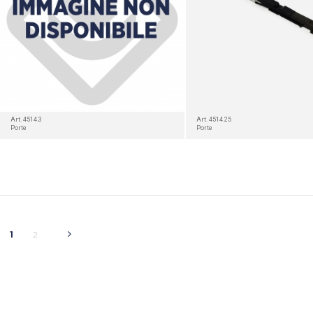
Art. 4514.3
Art. 4514.25
Porte
Porte
1
2