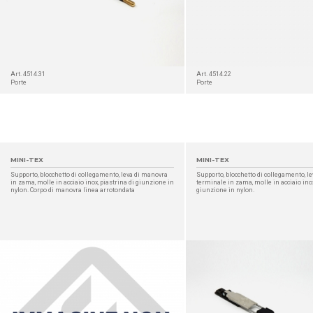
Art. 4514.31
Art. 4514.22
Porte
Porte
MINI-TEX
MINI-TEX
Supporto, blocchetto di collegamento, leva di manovra
Supporto, blocchetto di collegamento, l
in zama, molle in acciaio inox, piastrina di giunzione in
terminale in zama, molle in acciaio inox
nylon. Corpo di manovra linea arrotondata
giunzione in nylon.
DETTAGLIO