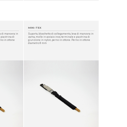
MINI-TEX
va di manovra in
Suporto, blocchetto di collegamento, leva di manovra in
 piastrina di
zama, molle in acciaio inox, terminale e piastrina di
rno in ottone
giunzione in nylon, perno in ottone. Perno in ottone
diametro 8 mm