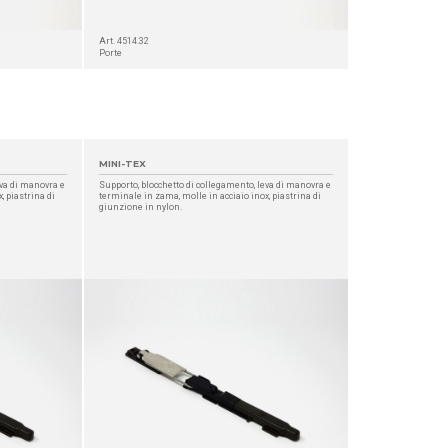
Art. 4514.32
Porte
MINI-TEX
eva di manovra e
Supporto, blocchetto di collegamento, leva di manovra e
, piastrina di
terminale in zama, molle in acciaio inox, piastrina di
giunzione in nylon.