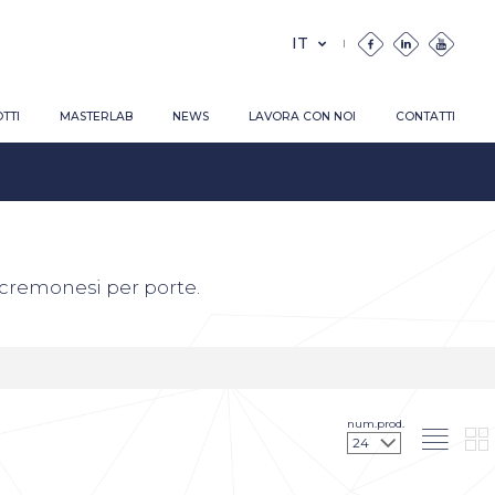
TTI
MASTERLAB
NEWS
LAVORA CON NOI
CONTATTI
e cremonesi per porte.
num.prod.