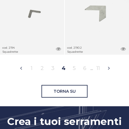
cod. 2194
cod. 2190.2
Squadrette
Squadrette
1
2
3
4
5
6
11
TORNA SU
Crea i tuoi serramenti