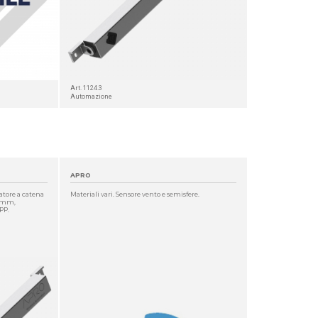
Art. 1124.3
Automazione
APRO
atore a catena
Materiali vari. Sensore vento e semisfere.
10mm,
PP.