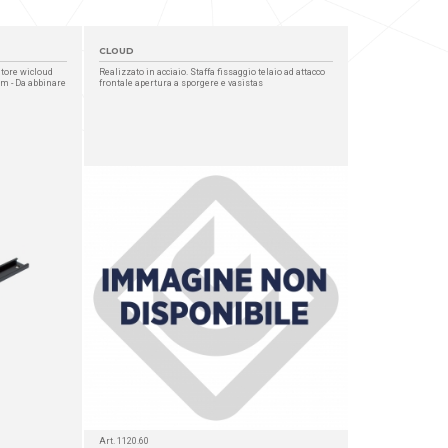
CLOUD
atore wicloud
Realizzato in acciaio. Staffa fissaggio telaio ad attacco
m - Da abbinare
frontale apertura a sporgere e vasistas
Art. 1120.60