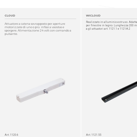
CLOUD
WICLOUD
Realizzato in alluminio estruso. Adatt
Attuatore a catena sovrapposto per aperture
per finestre in legno. Lunghezza 200 m
motorizzate di uno o più infissi a vasistas e
a gli attuatori art. 1121.1 e 1121A.2
sporgere. Alimentazione 24 volt con comando a
pulsante.
DETTAGLIO
Art. 1120.6
Art. 1121.55