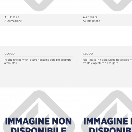
Art. 1120.63
Art. 1120.59
Automazione
Automazione
CLOUD
CLOUD
Realizzato in nylon. Staffa fissaggio anta per apertura
Realizzato in nylon. Staffa fissaggio ant
a vasistas.
frontale apertura a sporgere.
DETTAGLIO