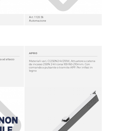
Art. 1120.56
Automazione
APRO
a ad attacco
Materiali vari. CI250N24V210W, Attuatore a catena
da incasso 250N 24V corsa 100-160-210mm. Con
comando a pulsante o tramite APP. Per infissi in
legno