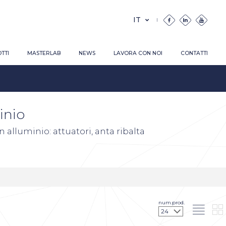
TTI
MASTERLAB
NEWS
LAVORA CON NOI
CONTATTI
inio
 alluminio: attuatori, anta ribalta
num.prod.