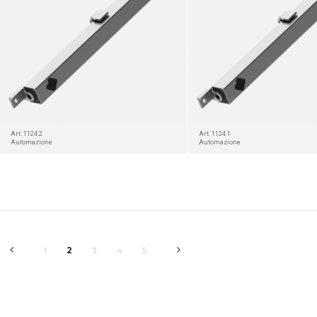
Art. 1124.2
Art. 1124.1
Automazione
Automazione
1
2
3
4
5