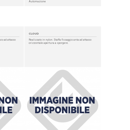
Automazione
CLOUD
aio ad attacco
Realizzato in nylon. Staffa fissaggio anta ad attacco
orizzontale apertura a sporgere.