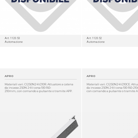
Art. 1120.53
Art. 1120.52
Automazione
Automazione
APRO
APRO
Materiali vari. CI250N24V210R. Attuatore a catena
Materiali vari. CI250N24V210CE. Attu
da incasso 250N 24V corsa 100-160-
da incasso 250N 24V corsa 100-160-2
210mm, con comando a pulsante o tramite APP.
con comando a pulsante o tramite A
DETTAGLIO