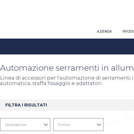
AZIENDA
PRODO
Automazione serramenti in allum
Linea di accessori per l'automazione di serramenti in
automatica, staffa fissaggio e adattatori.
FILTRA I RISULTATI