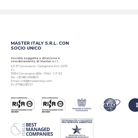
MASTER ITALY S.R.L. CON
SOCIO UNICO
Società soggetta a direzione e
coordinamento di Master s.r.l.
S.P.37 Conversano - Castiglione Km. 0,570
Z.I.
70014 Conversano (BA) - ITALY - C.P. 112
Tel.: +39 080 4959823
Email: info@masteritaly.com
P.I. 07780290727