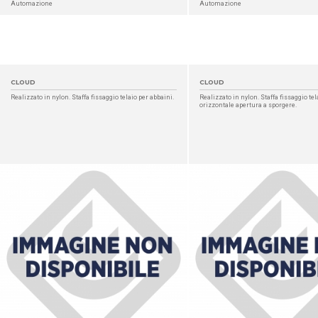
Automazione
Automazione
CLOUD
CLOUD
Realizzato in nylon. Staffa fissaggio telaio per abbaini.
Realizzato in nylon. Staffa fissaggio tel
orizzontale apertura a sporgere.
DETTAGLIO