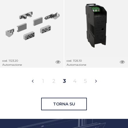
cod. 1123.20
cod. 1126.10
Automazione
Automazione
1
2
3
4
5
TORNA SU