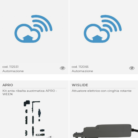
cod. 1125.51
cod. 1120.66
Automazione
Automazione
APRO
WISLIDE
Kit anta ribalta auotmatica APRO -
Attuatore elettrico con cinghia rotante
WEEN