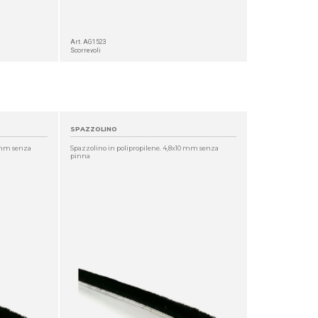
Art. AG1523
Scorrevoli
SPAZZOLINO
1 mm senza
Spazzolino in polipropilene. 4,8x10 mm senza
pinna