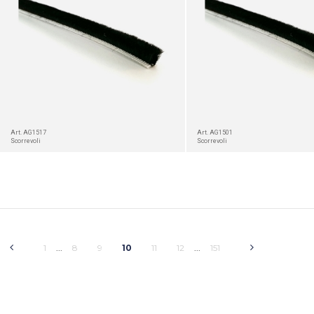
Art. AG1517
Art. AG1501
Scorrevoli
Scorrevoli
1
8
9
10
11
12
151