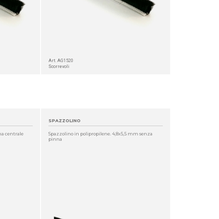
Art. AG1520
Scorrevoli
SPAZZOLINO
na centrale
Spazzolino in polipropilene. 4,8x5,5 mm senza
pinna