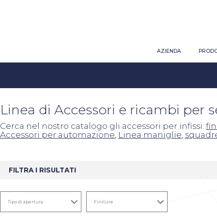
AZIENDA
PRODO
Linea di Accessori e ricambi per 
Cerca nel nostro catalogo gli accessori per infissi:
fi
Accessori per automazione
,
Linea maniglie
,
squadr
FILTRA I RISULTATI