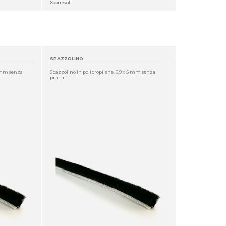
Scorrevoli
SPAZZOLINO
5 mm senza
Spazzolino in polipropilene. 6,9 x 5 mm senza
pinna