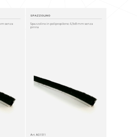
SPAZZOLINO
1 mm senza
Spazzolino in polipropilene. 6,9x8 mm senza
pinna
Art. AG1511