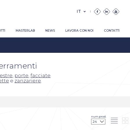
TTI
MASTERLAB
NEWS
LAVORA CON NOI
CONTATTI
serramenti
nestre
,
porte
,
facciate
.
ette
e
zanzariere
.
num.prod.