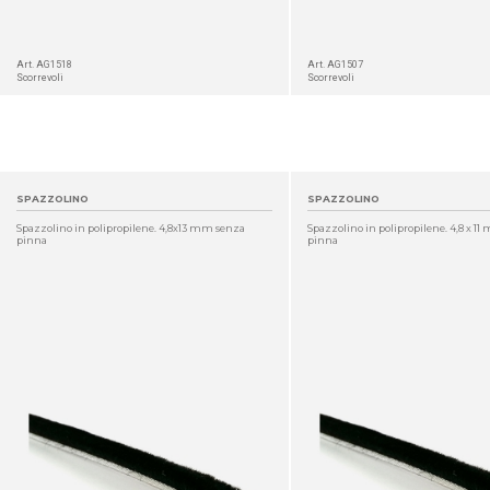
Art. AG1518
Art. AG1507
Scorrevoli
Scorrevoli
SPAZZOLINO
SPAZZOLINO
Spazzolino in polipropilene. 4,8x13 mm senza
Spazzolino in polipropilene. 4,8 x 1
pinna
pinna
DETTAGLIO