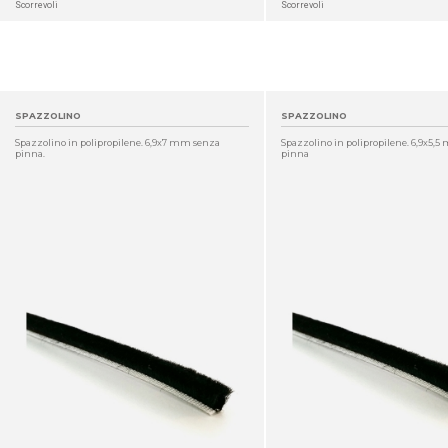
Scorrevoli
Scorrevoli
SPAZZOLINO
SPAZZOLINO
Spazzolino in polipropilene. 6,9x7 mm senza
Spazzolino in polipropilene. 6,9x5,
pinna.
pinna
DETTAGLIO