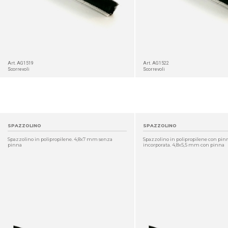
Art. AG1519
Art. AG1522
Scorrevoli
Scorrevoli
SPAZZOLINO
SPAZZOLINO
Spazzolino in polipropilene. 4,8x7 mm senza
Spazzolino in polipropilene con pin
pinna
incorporata. 4,8x5,5 mm con pinna
DETTAGLIO