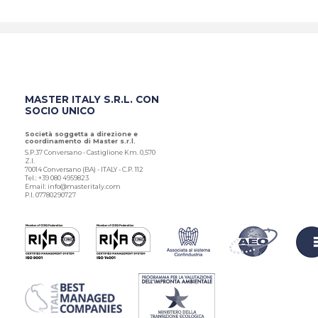
MASTER ITALY S.R.L. CON
SOCIO UNICO
Società soggetta a direzione e
coordinamento di Master s.r.l.
S.P.37 Conversano - Castiglione Km. 0,570
Z.I.
70014 Conversano (BA) - ITALY - C.P. 112
Tel.: +39 080 4959823
Email: info@masteritaly.com
P.I. 07780290727