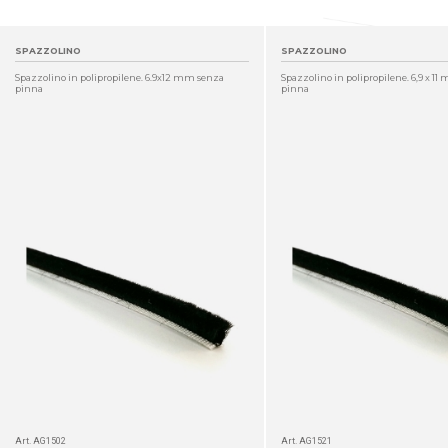
SPAZZOLINO
SPAZZOLINO
Spazzolino in polipropilene. 6.9x12 mm senza
Spazzolino in polipropilene. 6,9 x 1
pinna
pinna
DETTAGLIO
Art. AG1502
Art. AG1521