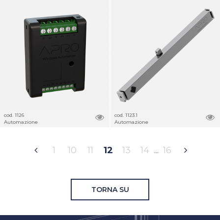
cod. 1126
cod. 1123.1
Automazione
Automazione
1
10
11
12
13
14
16
TORNA SU