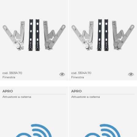
cod. 3303A.70
cod. 3304A.70
Finestra
Finestra
APRO
APRO
Attuatore a catena
Attuatore a catena