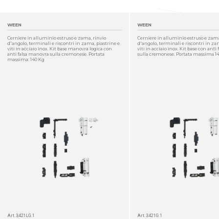
WEEN
WEEN
Cerniere in alluminio estruso e zama, rinvio
Cerniere in alluminio estruso e zama
d'angolo, terminali e riscontri in zama, piastrine e
d'angolo, terminali e riscontri in za
viti in acciaio inox. Kit base manovra logica con
viti in acciaio inox. Kit base con ant
anti falsa manovra sulla cremonese. Portata
sulla cremonese. Portata massima 1
massima: 140 Kg
DETTAGLIO
Art. 3421LG.1
Art. 3421G.1