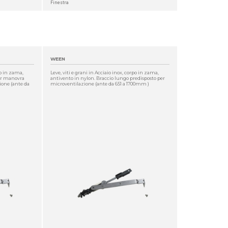
Finestra
WEEN
po in zama,
Leve, viti e grani in Acciaio inox, corpo in zama,
per manovra
antivento in nylon. Braccio lungo predisposto per
ione (ante da
microventilazione (ante da 651 a 1700mm )