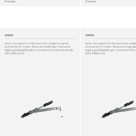
Finestra
Finestra
WEEN
WEEN
Leve, viti e grani in Acciaio inox, corpo in zama,
Leve, viti e grani in Acciaio inox, cor
antivento in nylon. Braccio medio per manovra
antivento in nylon. Braccio lungo 
logica predisposto per microventilazione (ante da
logica predisposto per microventilaz
451 a 650 mm)
651 a 1700mm)
DETTAGLIO