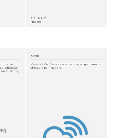
Art. 3421.22
Finestra
APRO
po in zama,
Materiali Vari. Sensore magnetico per aperture con
n predisposto
chiusura perimetrale.
396 a 450 mm )