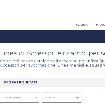
AZIENDA
PRODO
Linea di Accessori e ricambi per 
Cerca nel nostro catalogo gli accessori per infissi:
fi
Accessori per automazione
,
Linea maniglie
,
squadr
FILTRA I RISULTATI