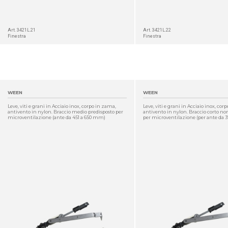
Art. 3421L.21
Art. 3421L.22
Finestra
Finestra
WEEN
WEEN
Leve, viti e grani in Acciaio inox, corpo in zama,
Leve, viti e grani in Acciaio inox, cor
antivento in nylon. Braccio medio predisposto per
antivento in nylon. Braccio corto no
microventilazione (ante da 451 a 650 mm)
per microventilazione (per ante da 
DETTAGLIO