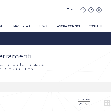
TTI
MASTERLAB
NEWS
LAVORA CON NOI
CONTATTI
serramenti
nestre
,
porte
,
facciate
.
ette
e
zanzariere
.
num.prod.