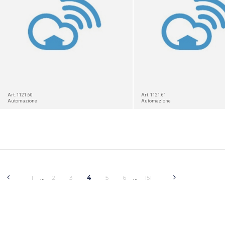
Art. 1121.60
Art. 1121.61
Automazione
Automazione
1
2
3
4
5
6
151