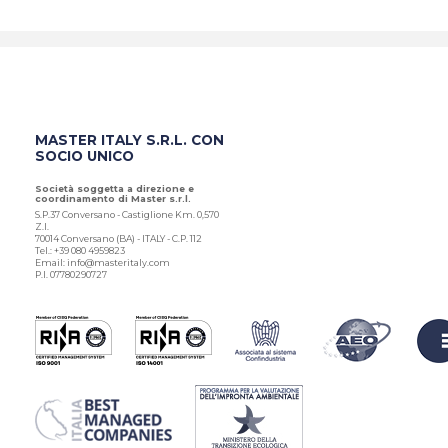
MASTER ITALY S.R.L. CON
SOCIO UNICO
Società soggetta a direzione e
coordinamento di Master s.r.l.
S.P.37 Conversano - Castiglione Km. 0,570
Z.I.
70014 Conversano (BA) - ITALY - C.P. 112
Tel.: +39 080 4959823
Email: info@masteritaly.com
P.I. 07780290727