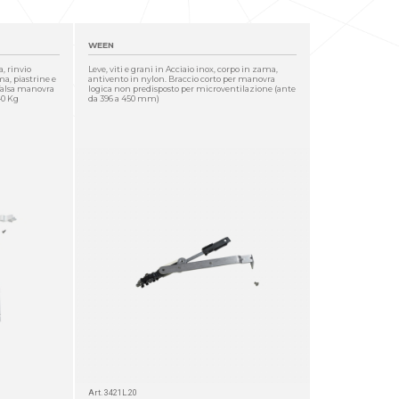
WEEN
, rinvio
Leve, viti e grani in Acciaio inox, corpo in zama,
ma, piastrine e
antivento in nylon. Braccio corto per manovra
i falsa manovra
logica non predisposto per microventilazione (ante
40 Kg
da 396 a 450 mm)
Art. 3421L.20