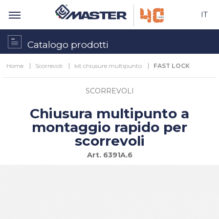
IT
Catalogo prodotti
Home
Scorrevoli
kit chiusure multipunto
FAST LOCK
SCORREVOLI
Chiusura multipunto a
montaggio rapido per
scorrevoli
Art.
6391A.6