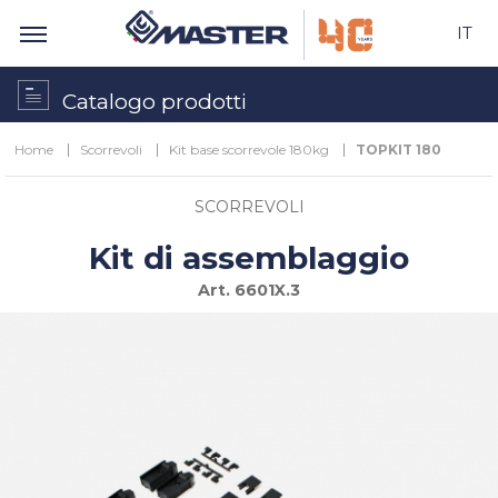
IT
Catalogo prodotti
Home
Scorrevoli
Kit base scorrevole 180kg
TOPKIT 180
SCORREVOLI
Kit di assemblaggio
Art.
6601X.3