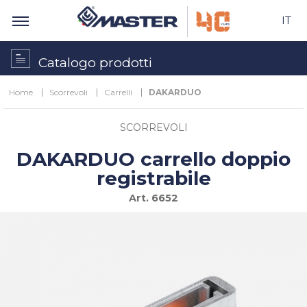
IT
Catalogo prodotti
Home
Scorrevoli
Carrelli
DAKARDUO
SCORREVOLI
DAKARDUO carrello doppio
registrabile
Art.
6652