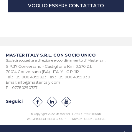
VOGLIO ESSERE CONTATTATO
MASTER ITALY S.R.L. CON SOCIO UNICO
Società soggetta a direzione e coordinamento di Master s.r.l.
S.P.37 Conversano - Castiglione Km. 0,570 Z.I.
70014 Conversano (BA) - ITALY - C.P. 112
Tel.: +39 080 4959823 Fax.: +39 080 4959030
Email: info@masteritaly.com
P.I. 07780290727
Seguici
© Copyright 2022 Master srl - Tutti i diritti riservati
WEB PROJECT SIDEA GROUP
|
PRIVACY POLICY E COOKIE