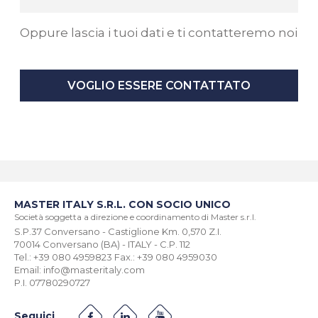
Oppure lascia i tuoi dati e ti contatteremo noi
VOGLIO ESSERE CONTATTATO
MASTER ITALY S.R.L. CON SOCIO UNICO
Società soggetta a direzione e coordinamento di Master s.r.l.
S.P.37 Conversano - Castiglione Km. 0,570 Z.I.
70014 Conversano (BA) - ITALY - C.P. 112
Tel.: +39 080 4959823 Fax.: +39 080 4959030
Email: info@masteritaly.com
P.I. 07780290727
Seguici