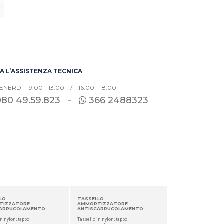
 L’ASSISTENZA TECNICA
ENERDÌ 9.00 - 13.00 / 16.00 - 18.00
080
49.59.823 -
366 2488323
LO
TASSELLO
TIZZATORE
AMMORTIZZATORE
CARRUCOLAMENTO
ANTISCARRUCOLAMENTO
in nylon; tappo
Tassello in nylon; tappo