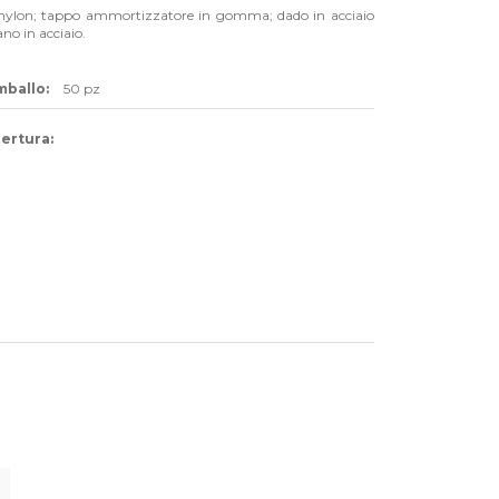
n nylon; tappo ammortizzatore in gomma; dado in acciaio
no in acciaio.
mballo:
50 pz
pertura: