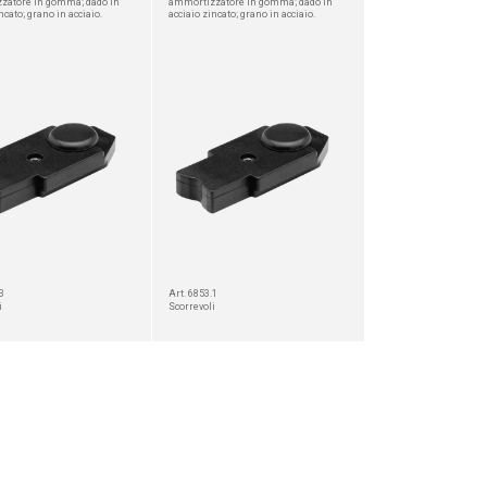
zatore in gomma; dado in
ammortizzatore in gomma; dado in
ncato; grano in acciaio.
acciaio zincato; grano in acciaio.
3
Art. 6853.1
i
Scorrevoli