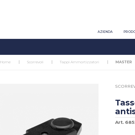
AZIENDA
PRODO
Home
Scorrevoli
Tappi Ammortizzatori
MASTER
SCORREV
Tass
anti
Art. 685