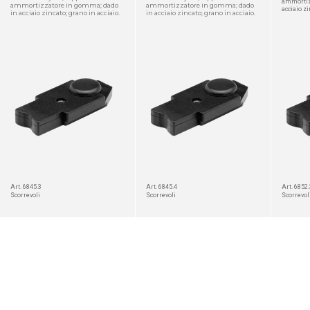
ammortiz
ammortizzatore in gomma; dado
ammortizzatore in gomma; dado
acciaio zi
in acciaio zincato; grano in acciaio.
in acciaio zincato; grano in acciaio.
DETTAGLIO
DETTAGLIO
Art. 6845.3
Art. 6845.4
Art. 6852.
Scorrevoli
Scorrevoli
Scorrevol