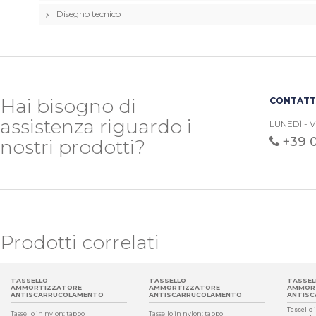
Disegno tecnico
Hai bisogno di
CONTATTA
assistenza riguardo i
LUNEDÌ - V
+39 
nostri prodotti?
Prodotti correlati
TASSELLO
TASSELLO
TASSEL
AMMORTIZZATORE
AMMORTIZZATORE
AMMOR
ANTISCARRUCOLAMENTO
ANTISCARRUCOLAMENTO
ANTIS
Tassello 
Tassello in nylon; tappo
Tassello in nylon; tappo