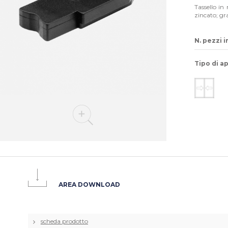
Tassello i
zincato; gra
N. pezzi i
Tipo di a
AREA DOWNLOAD
scheda prodotto