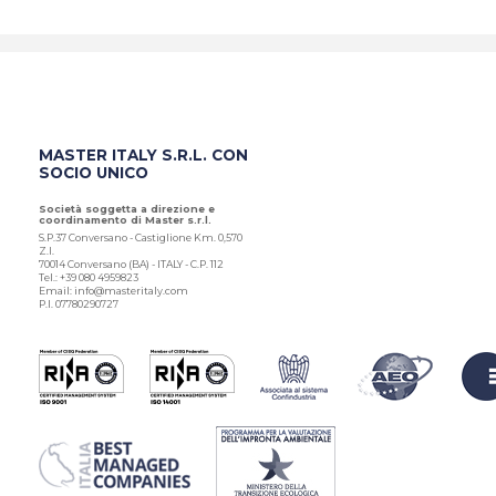
MASTER ITALY S.R.L. CON
SOCIO UNICO
Società soggetta a direzione e
coordinamento di Master s.r.l.
S.P.37 Conversano - Castiglione Km. 0,570
Z.I.
70014 Conversano (BA) - ITALY - C.P. 112
Tel.: +39 080 4959823
Email: info@masteritaly.com
P.I. 07780290727