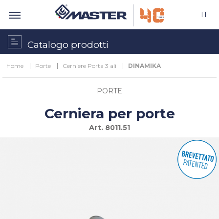
IT
Catalogo prodotti
Home
Porte
Cerniere Porta 3 ali
DINAMIKA
PORTE
Cerniera per porte
Art.
8011.51