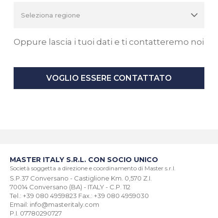
Oppure lascia i tuoi dati e ti contatteremo noi
VOGLIO ESSERE CONTATTATO
MASTER ITALY S.R.L. CON SOCIO UNICO
Società soggetta a direzione e coordinamento di Master s.r.l.
S.P.37 Conversano - Castiglione Km. 0,570 Z.I.
70014 Conversano (BA) - ITALY - C.P. 112
Tel.: +39 080 4959823 Fax.: +39 080 4959030
Email: info@masteritaly.com
P.I. 07780290727