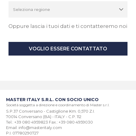
Oppure lascia i tuoi dati e ti contatteremo noi
VOGLIO ESSERE CONTATTATO
MASTER ITALY S.R.L. CON SOCIO UNICO
Società soggetta a direzione e coordinamento di Master s.r.l.
S.P.37 Conversano - Castiglione Km. 0,570 Z.I.
70014 Conversano (BA) - ITALY - C.P. 112
Tel.: +39 080 4959823 Fax.: +39 080 4959030
Email: info@masteritaly.com
P.I. 07780290727