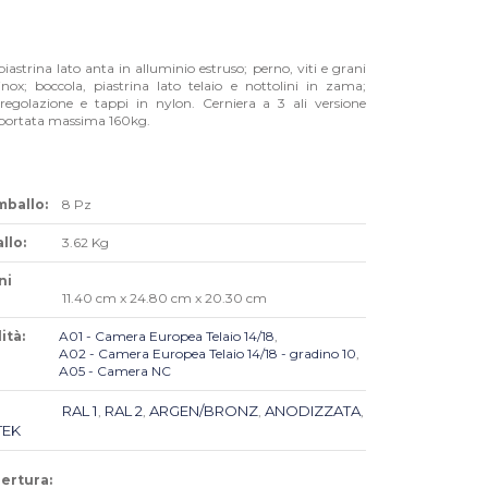
piastrina lato anta in alluminio estruso; perno, viti e grani
inox; boccola, piastrina lato telaio e nottolini in zama;
 regolazione e tappi in nylon. Cerniera a 3 ali versione
portata massima 160kg.
mballo:
8 Pz
llo:
3.62 Kg
ni
11.40 cm x 24.80 cm x 20.30 cm
ità:
A01 - Camera Europea Telaio 14/18
,
A02 - Camera Europea Telaio 14/18 - gradino 10
,
A05 - Camera NC
RAL 1
RAL 2
ARGEN/BRONZ
ANODIZZATA
,
,
,
,
TEK
pertura: