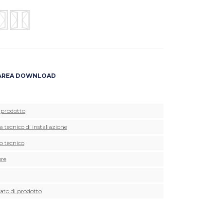
AREA DOWNLOAD
 prodotto
tecnico di installazione
o tecnico
re
cato di prodotto