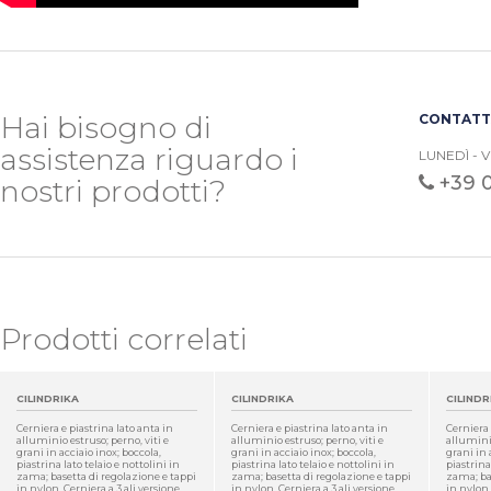
Hai bisogno di
CONTATTA
assistenza riguardo i
LUNEDÌ - V
+39 
nostri prodotti?
Prodotti correlati
CILINDRIKA
CILINDRIKA
CILINDR
Cerniera e piastrina lato anta in
Cerniera e piastrina lato anta in
Cerniera 
alluminio estruso; perno, viti e
alluminio estruso; perno, viti e
alluminio
grani in acciaio inox; boccola,
grani in acciaio inox; boccola,
grani in 
piastrina lato telaio e nottolini in
piastrina lato telaio e nottolini in
piastrina
zama; basetta di regolazione e tappi
zama; basetta di regolazione e tappi
zama; bas
in nylon. Cerniera a 3 ali versione
in nylon. Cerniera a 3 ali versione
in nylon.