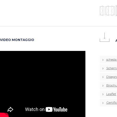
VIDEO MONTAGGIO
scheda
Schema 
Disegn
Brochu
Leaflet
Certifi