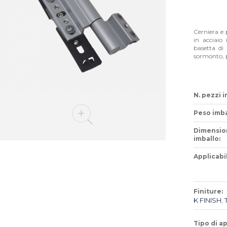
Cerniera e 
in acciaio 
basetta di
sormonto, 
N. pezzi i
Peso imba
Dimensio
imballo:
Applicabil
Finiture:
K FINISH
,
Tipo di a