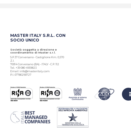
MASTER ITALY S.R.L. CON
SOCIO UNICO
Società soggetta a direzione e
coordinamento di Master s.r.l.
S.P.37 Conversano - Castiglione Km. 0,570
Z.I.
70014 Conversano (BA) - ITALY - C.P. 112
Tel.: +39 080 4959823
Email: info@masteritaly.com
P.I. 07780290727