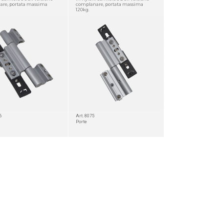
re, portata massima
complanare, portata massima
120kg.
6
Art. 8075
Porte