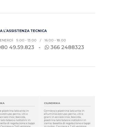
 L’ASSISTENZA TECNICA
ENERDÌ 9.00 - 13.00 / 16.00 - 18.00
080
49.59.823 -
366 2488323
IKA
CILINDRIKA
e piastrina lato anta in
Cerniera e piastrina lato anta in
 estruso; perno, viti e
alluminio estruso; perno, viti e
acciaio inox; boccola,
grani in acciaio inox; boccola,
 lato telaio e nottolini in
piastrina lato telaio e nottolini in
etta di regolazione e tappi
zama; basetta di regolazione e tappi
 Cerniera a 3 ali versione
in nylon. Cerniera a 2 ali versione