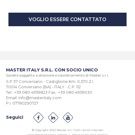
VOGLIO ESSERE CONTATTATO
MASTER ITALY S.R.L. CON SOCIO UNICO
Società soggetta a direzione e coordinamento di Master s.r.l.
S.P.37 Conversano - Castiglione Km. 0,570 Z.I.
70014 Conversano (BA) - ITALY - C.P. 112
Tel.: +39 080 4959823 Fax.: +39 080 4959030
Email: info@masteritaly.com
P.I. 07780290727
Seguici
© Copyright 2022 Master srl - Tutti i diritti riservati