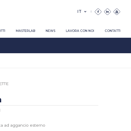
TTI
MASTERLAB
NEWS
LAVORA CON NOI
CONTATTI
ETTE
a
1
a ad aggancio esterno