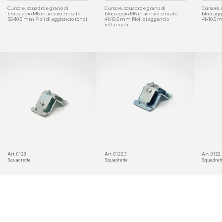
Cursore, squadro e grano di
Cursore, squadro e grano di
Cursore, 
bloccaggio M6 in acciaio zincato.
bloccaggio M6 in acciaio zincato.
bloccaggi
36x10.5 mm Pioli di aggiancio tondi
41x10.5 mm Pioli di aggancio
41x10.5 
rettangolari
DETTAGLIO
DETTAGLIO
Art. 0123
Art. 0122.3
Art. 0122
Squadrette
Squadrette
Squadret