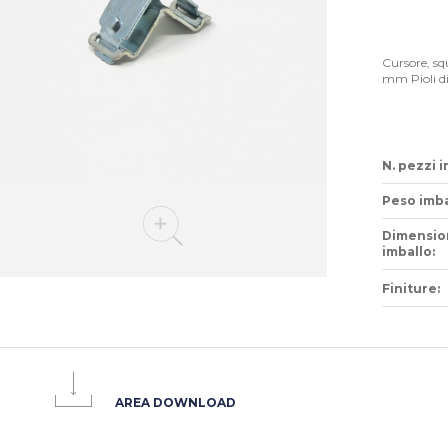
Cursore, sq
mm Pioli di
N. pezzi i
Peso imba
Dimensio
imballo:
Finiture:
AREA DOWNLOAD