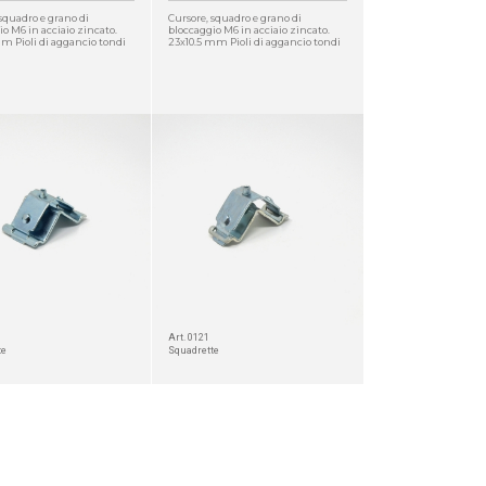
squadro e grano di
Cursore, squadro e grano di
o M6 in acciaio zincato.
bloccaggio M6 in acciaio zincato.
mm Pioli di aggancio tondi
23x10.5 mm Pioli di aggancio tondi
Art. 0121
te
Squadrette