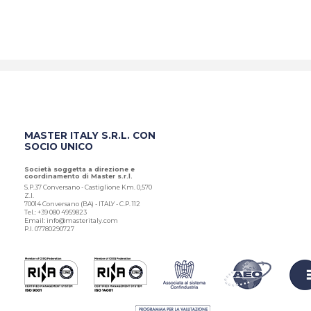
MASTER ITALY S.R.L. CON
SOCIO UNICO
Società soggetta a direzione e
coordinamento di Master s.r.l.
S.P.37 Conversano - Castiglione Km. 0,570
Z.I.
70014 Conversano (BA) - ITALY - C.P. 112
Tel.: +39 080 4959823
Email: info@masteritaly.com
P.I. 07780290727