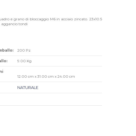
uadro e grano di bloccaggio M6 in acciaio zincato. 23x10.5
 aggancio tondi
mballo:
200 Pz
llo:
9.00 Kg
ni
12.00 cm x 31.00 cm x 24.00 cm
NATURALE