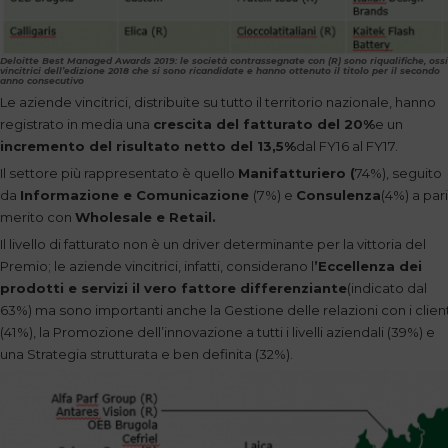
Deloitte Best Managed Awards 2019: le società contrassegnate con (R) sono riqualifiche, oss
vincitrici dell’edizione 2018 che si sono ricandidate e hanno ottenuto il titolo per il secondo
anno consecutivo
Le aziende vincitrici, distribuite su tutto il territorio nazionale, hanno
registrato in media una
crescita del fatturato del 20%
e un
incremento del risultato netto del 13,5%
dal FY16 al FY17.
Il settore più rappresentato è quello
Manifatturiero (
74%), seguito
da
Informazione e Comunicazione
(7%) e
Consulenza
(4%) a pari
merito con
Wholesale e Retail.
Il livello di fatturato non è un driver determinante per la vittoria del
Premio; le aziende vincitrici, infatti, considerano l
’Eccellenza dei
prodotti e servizi il vero fattore differenziante
(indicato dal
63%) ma sono importanti anche la Gestione delle relazioni con i client
(41%), la Promozione dell’innovazione a tutti i livelli aziendali (39%) e
una Strategia strutturata e ben definita (32%).