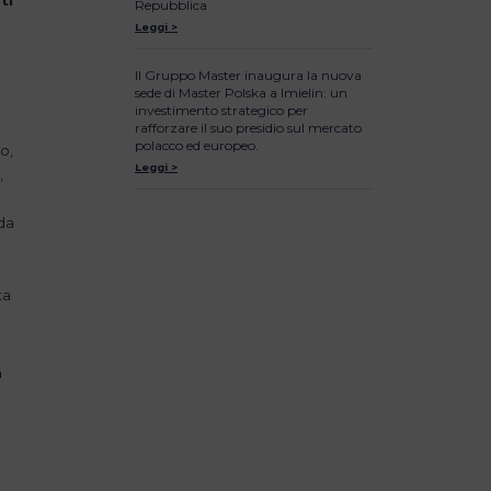
ti
Repubblica
Leggi >
Il Gruppo Master inaugura la nuova
sede di Master Polska a Imielin: un
investimento strategico per
rafforzare il suo presidio sul mercato
polacco ed europeo.
o,
Leggi >
,
da
ta
a