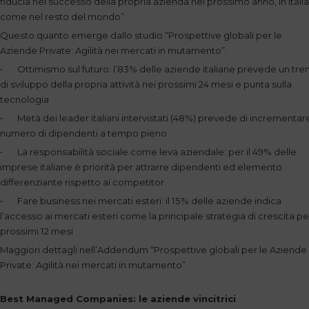
fiducia nel successo della propria azienda nel prossimo anno, in Italia
come nel resto del mondo”.
Questo quanto emerge dallo studio “Prospettive globali per le
Aziende Private: Agilità nei mercati in mutamento”:
• Ottimismo sul futuro: l’83% delle aziende italiane prevede un tre
di sviluppo della propria attività nei prossimi 24 mesi e punta sulla
tecnologia
• Metà dei leader italiani intervistati (48%) prevede di incrementare
numero di dipendenti a tempo pieno
• La responsabilità sociale come leva aziendale: per il 49% delle
imprese italiane è priorità per attrarre dipendenti ed elemento
differenziante rispetto ai competitor
• Fare business nei mercati esteri: il 15% delle aziende indica
l’accesso ai mercati esteri come la principale strategia di crescita per
prossimi 12 mesi
Maggiori dettagli nell’Addendum “Prospettive globali per le Aziende
Private: Agilità nei mercati in mutamento”
Best Managed Companies: le aziende vincitrici