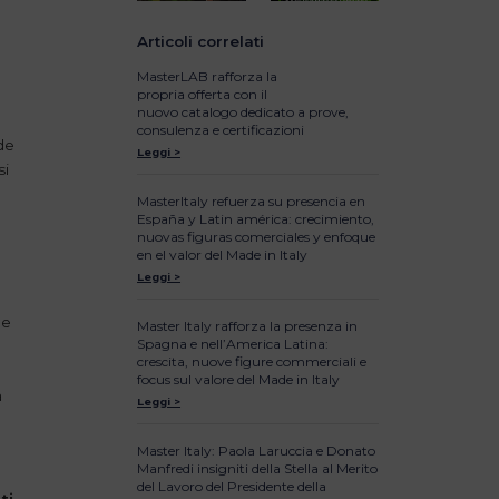
Articoli correlati
MasterLAB rafforza la
propria offerta con il
nuovo catalogo dedicato a prove,
consulenza e certificazioni
nde
Leggi >
si
MasterItaly refuerza su presencia en
España y Latin américa: crecimiento,
nuovas figuras comerciales y enfoque
en el valor del Made in Italy
Leggi >
he
Master Italy rafforza la presenza in
Spagna e nell’America Latina:
crescita, nuove figure commerciali e
focus sul valore del Made in Italy
a
Leggi >
Master Italy: Paola Laruccia e Donato
Manfredi insigniti della Stella al Merito
del Lavoro del Presidente della