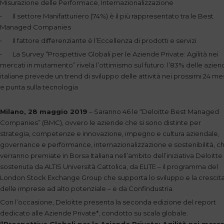
Misurazione delle Performace, Internazionalizzazione
• Il settore Manifatturiero (74%) è il più rappresentato tra le Best
Managed Companies
• Il fattore differenziante è l’Eccellenza di prodotti e servizi
• La Survey “Prospettive Globali per le Aziende Private: Agilità nei
mercati in mutamento” rivela l’ottimismo sul futuro: l’83% delle azie
italiane prevede un trend di sviluppo delle attività nei prossimi 24 me
e punta sulla tecnologia
Milano, 28 maggio 2019
– Saranno 46 le “Deloitte Best Managed
Companies” (BMC), ovvero le aziende che si sono distinte per
strategia, competenze e innovazione, impegno e cultura aziendale,
governance e performance, internazionalizzazione e sostenibilità, c
verranno premiate in Borsa Italiana nell’ambito dell’iniziativa Deloitte
sostenuta da ALTIS Università Cattolica, da ELITE – il programma del
London Stock Exchange Group che supporta lo sviluppo e la crescit
delle imprese ad alto potenziale – e da Confindustria.
Con l’occasione, Deloitte presenta la seconda edizione del report
dedicato alle Aziende Private*, condotto su scala globale: