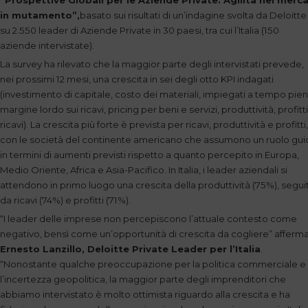
“Prospettive Globali per le Aziende Private: Agilità nei merca
in mutamento”,
basato sui risultati di un’indagine svolta da Deloitte
su 2.550 leader di Aziende Private in 30 paesi, tra cui l’Italia (150
aziende intervistate).
La survey ha rilevato che la maggior parte degli intervistati prevede,
nei prossimi 12 mesi, una crescita in sei degli otto KPI indagati
(investimento di capitale, costo dei materiali, impiegati a tempo pien
margine lordo sui ricavi, pricing per beni e servizi, produttività, profitti
ricavi). La crescita più forte è prevista per ricavi, produttività e profitti,
con le società del continente americano che assumono un ruolo gui
in termini di aumenti previsti rispetto a quanto percepito in Europa,
Medio Oriente, Africa e Asia-Pacifico. In Italia, i leader aziendali si
attendono in primo luogo una crescita della produttività (75%), segui
da ricavi (74%) e profitti (71%).
“I leader delle imprese non percepiscono l’attuale contesto come
negativo, bensì come un’opportunità di crescita da cogliere” afferm
Ernesto Lanzillo, Deloitte Private Leader per l’Italia
.
“Nonostante qualche preoccupazione per la politica commerciale e
l’incertezza geopolitica, la maggior parte degli imprenditori che
abbiamo intervistato è molto ottimista riguardo alla crescita e ha