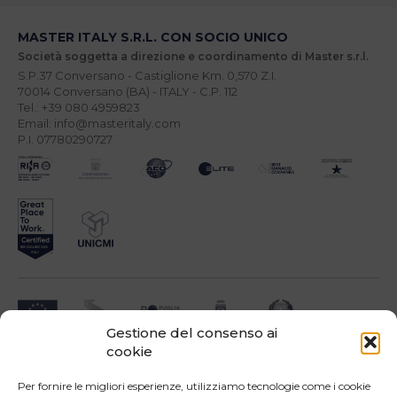
MASTER ITALY S.R.L. CON SOCIO UNICO
Società soggetta a direzione e coordinamento di Master s.r.l.
S.P.37 Conversano - Castiglione Km. 0,570 Z.I.
70014 Conversano (BA) - ITALY - C.P. 112
Tel.: +39 080 4959823
Email: info@masteritaly.com
P.I. 07780290727
Gestione del consenso ai
cookie
Impresa beneficiari ai sensi dell'Avviso INNOPROCESS - interventi di supporto a
soluzioni ICT nei processi produttivi delle PMI
Per fornire le migliori esperienze, utilizziamo tecnologie come i cookie