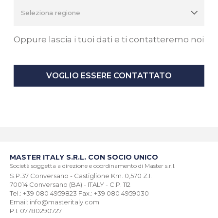
Oppure lascia i tuoi dati e ti contatteremo noi
VOGLIO ESSERE CONTATTATO
MASTER ITALY S.R.L. CON SOCIO UNICO
Società soggetta a direzione e coordinamento di Master s.r.l.
S.P.37 Conversano - Castiglione Km. 0,570 Z.I.
70014 Conversano (BA) - ITALY - C.P. 112
Tel.: +39 080 4959823 Fax.: +39 080 4959030
Email: info@masteritaly.com
P.I. 07780290727