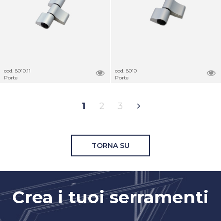
cod. 8010.11
cod. 8010
Porte
Porte
1
2
3
TORNA SU
Crea i tuoi serramenti