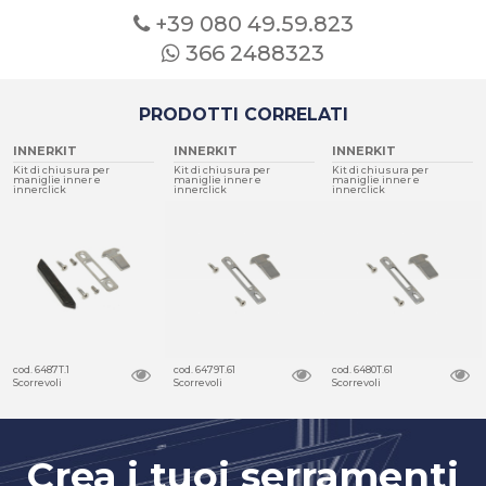
+39 080
49.59.823
366 2488323
PRODOTTI CORRELATI
INNERKIT
INNERKIT
INNERKIT
Kit di chiusura per
Kit di chiusura per
Kit di chiusura per
maniglie inner e
maniglie inner e
maniglie inner e
innerclick
innerclick
innerclick
cod. 6479T.61
cod. 6480T.61
cod. 6479T.7
Scorrevoli
Scorrevoli
Scorrevoli
Crea i tuoi serramenti