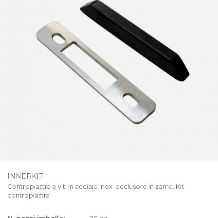
INNERKIT
Contropiastra e viti in acciaio inox; occlusore in zama. Kit
contropiastra
N. pezzi imballo:
20 pz