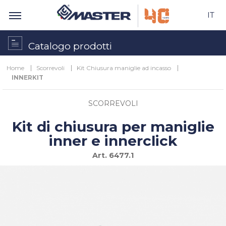
IT
Catalogo prodotti
Home
Scorrevoli
Kit Chiusura maniglie ad incasso
INNERKIT
SCORREVOLI
Kit di chiusura per maniglie
inner e innerclick
Art.
6477.1