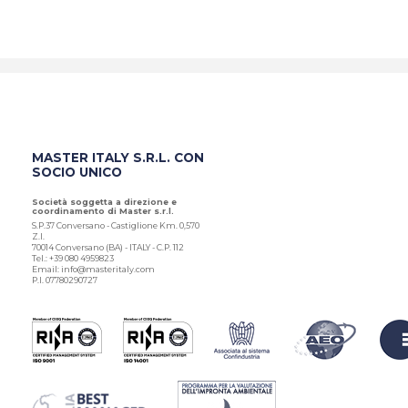
MASTER ITALY S.R.L. CON
SOCIO UNICO
Società soggetta a direzione e
coordinamento di Master s.r.l.
S.P.37 Conversano - Castiglione Km. 0,570
Z.I.
70014 Conversano (BA) - ITALY - C.P. 112
Tel.: +39 080 4959823
Email: info@masteritaly.com
P.I. 07780290727