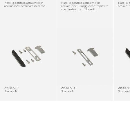
Nasello, contropiastra e viti in
Nasello, contropiastra e viti in
Nasello, 
acciaio inox; occlusore in zama.
acciaio inox. Fissaggio contropiastra
acciaio i
mediante viti autoforanti.
DETTAGLIO
DETTAGLIO
Art. 6479T.7
Art. 6470T.61
Art. 6479
Scorrevoli
Scorrevoli
Scorrevol