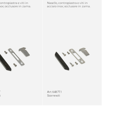
contropiastra e viti in
Nasello, contropiastra e viti in
nox; occlusore in zama.
acciaio inox; occlusore in zama.
T
Art. 6487T.1
i
Scorrevoli