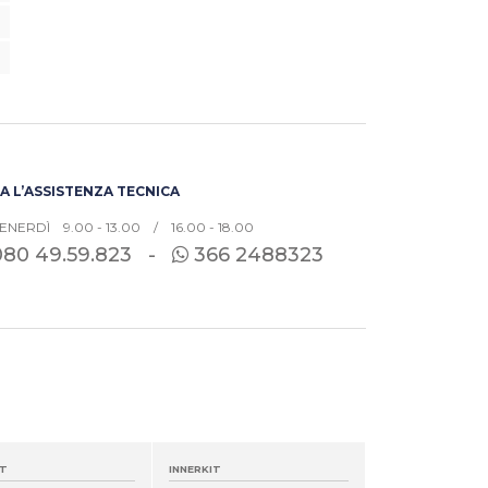
 L’ASSISTENZA TECNICA
ENERDÌ 9.00 - 13.00 / 16.00 - 18.00
080
49.59.823 -
366 2488323
IT
INNERKIT