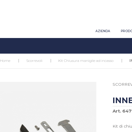
AZIENDA
PRODO
Home
Scorrevoli
Kit Chiusura maniglie ad incasso
I
SCORREV
INN
Art. 64
Kit di chi