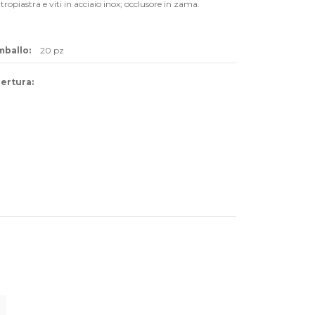
tropiastra e viti in acciaio inox; occlusore in zama.
mballo:
20 pz
pertura: