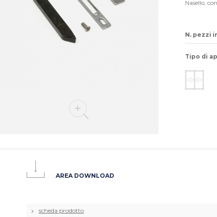
Nasello, con
N. pezzi i
Tipo di a
AREA DOWNLOAD
scheda prodotto