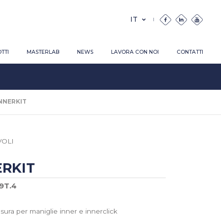
TTI
MASTERLAB
NEWS
LAVORA CON NOI
CONTATTI
NNERKIT
OLI
ERKIT
79T.4
usura per maniglie inner e innerclick